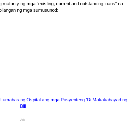
 maturity ng mga "existing, current and outstanding loans" na
ibilangan ng mga sumusunod;
ng Lumabas ng Ospital ang mga Pasyenteng 'Di Makakabayad ng
Bill
Ads