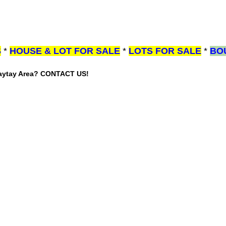
S
*
HOUSE & LOT FOR SALE
*
LOTS FOR SALE
*
BO
gaytay Area? CONTACT US!