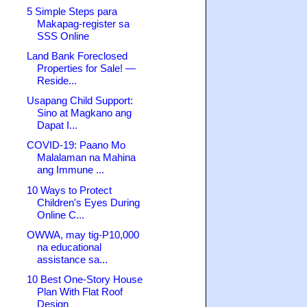
5 Simple Steps para
Makapag-register sa
SSS Online
Land Bank Foreclosed
Properties for Sale! —
Reside...
Usapang Child Support:
Sino at Magkano ang
Dapat I...
COVID-19: Paano Mo
Malalaman na Mahina
ang Immune ...
10 Ways to Protect
Children's Eyes During
Online C...
OWWA, may tig-P10,000
na educational
assistance sa...
10 Best One-Story House
Plan With Flat Roof
Design