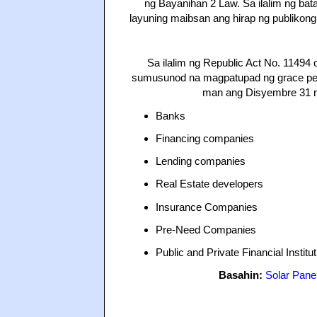
ng Bayanihan 2 Law. Sa ilalim ng bat
layuning maibsan ang hirap ng publikon
Sa ilalim ng Republic Act No. 11494
sumusunod na magpatupad ng grace per
man ang Disyembre 31 na 
Banks
Financing companies
Lending companies
Real Estate developers
Insurance Companies
Pre-Need Companies
Public and Private Financial Institu
Basahin:
Solar Panel