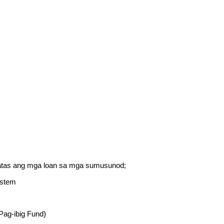
atas ang mga loan sa mga sumusunod;
ystem
ag-ibig Fund)