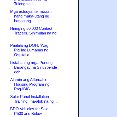
Tulong sa I...
Mga estudyante, maaari
nang maka-utang ng
hanggang...
Hiring ng 50,000 Contact
Tracers, Sinimulan na ng
...
Paalala ng DOH: 'Wag
Pigiling Lumabas ng
Ospital a...
Listahan ng mga Punong
Barangay na Sinuspende
dahi...
Alamin ang Affordable
Housing Program ng
Pag-IBIG ...
Solar Panel Installation
Training, Ina-alok na ng ...
BDO Vehicles for Sale |
P500 and Below