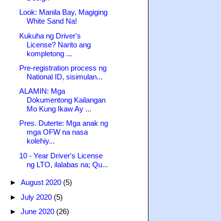
Look: Manila Bay, Magiging
White Sand Na!
Kukuha ng Driver's
License? Narito ang
kompletong ...
Pre-registration process ng
National ID, sisimulan...
ALAMIN: Mga
Dokumentong Kailangan
Mo Kung Ikaw Ay ...
Pres. Duterte: Mga anak ng
mga OFW na nasa
kolehiy...
10 - Year Driver's License
ng LTO, ilalabas na; Qu...
►
August 2020
(5)
►
July 2020
(5)
►
June 2020
(26)