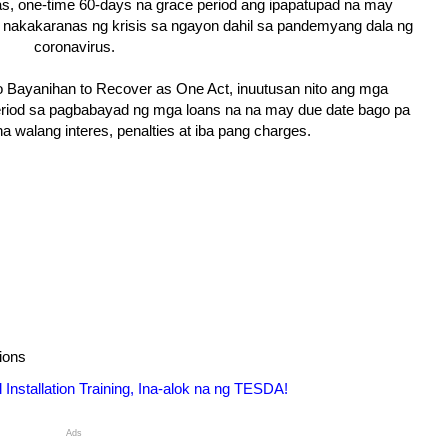
as, one-time 60-days na grace period ang ipapatupad na may
g nakakaranas ng krisis sa ngayon dahil sa pandemyang dala ng
coronavirus.
 o Bayanihan to Recover as One Act, inuutusan nito ang mga
iod sa pagbabayad ng mga loans na na may due date bago pa
walang interes, penalties at iba pang charges.
tions
 Installation Training, Ina-alok na ng TESDA!
Ads