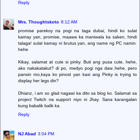
Reply
Mrs. Thoughtskoto
8:12 AM
promise parekoy na pogi na taga dubai, hindi ko sulat
kamay yan, promise, maawa ka maniwala ka saken, hindi
talaga! sulat kamay ni brutus yan, ang name ng PC namin.
hehe
Kikay, salamat at cute si pinky. Buti ang pusa cute, hehe,
ako nakakatakut? di po, medyo pogi nga daw..hehe, pero
pansin mo,kaya ko pinost yan kasi ang Pinky is trying to
display her legs din?
Dhianz, i am so glad nagawi ka dito sa blog ko. Salamat sa
project Twitch na support niyo ni Jhay. Sana karangalan
kung babalik balik ka.
Reply
NJ Abad
3:04 PM