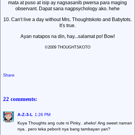
mata at puso at isip ay nagsasanib pwersa para maging
observant. Dapat sana nagpsychology ako. hehe
10. Can't live a day without Mrs. Thoughtskoto and Babytots.
It's true.
Ayan natapos na din, hay...salamat po! Bow!
©2009 THOUGHTSKOTO
Share
22 comments:
A-Z-3-L
1:26 PM
Kuya Thoughts ang cute ni Pinky.. aheks! Ang sweet naman
nya.. pero teka peborit nya bang tambayan yan?