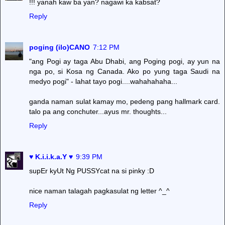
!!! yanah kaw ba yan? nagawi ka kabsat?
Reply
poging (ilo)CANO
7:12 PM
"ang Pogi ay taga Abu Dhabi, ang Poging pogi, ay yun na
nga po, si Kosa ng Canada. Ako po yung taga Saudi na
medyo pogi" - lahat tayo pogi....wahahahaha...
ganda naman sulat kamay mo, pedeng pang hallmark card.
talo pa ang conchuter...ayus mr. thoughts...
Reply
♥ K.i.i.k.a.Y ♥
9:39 PM
supEr kyUt Ng PUSSYcat na si pinky :D
nice naman talagah pagkasulat ng letter ^_^
Reply