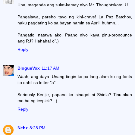
Una, maganda ang sulat-kamay niyo Mr. Thoughtskoto! U
Pangalawa, pareho tayo ng kini-crave! La Paz Batchoy,
naku pagdating ko sa bayan namin sa April, huhmn...
Pangatlo, natawa ako. Paano niyo kaya pinu-pronounce
ang RJ? Hahaha! o",)
Reply
BlogusVox
11:17 AM
Waah, ang daya. Unang tingin ko pa lang alam ko ng fonts
ito dahil sa letter "a".
Seriously Kenjie, papano ka sinagot ni Shiela? Tinutokan
mo ba ng icepick? : )
Reply
Nebz
8:28 PM