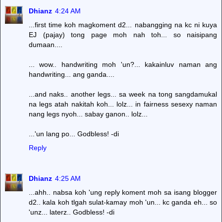
Dhianz
4:24 AM
...first time koh magkoment d2... nabangging na kc ni kuya
EJ (pajay) tong page moh nah toh... so naisipang
dumaan....
... wow.. handwriting moh 'un?... kakainluv naman ang
handwriting... ang ganda....
...and naks.. another legs... sa week na tong sangdamukal
na legs atah nakitah koh... lolz... in fairness sesexy naman
nang legs nyoh... sabay ganon.. lolz...
...'un lang po... Godbless! -di
Reply
Dhianz
4:25 AM
...ahh.. nabsa koh 'ung reply koment moh sa isang blogger
d2.. kala koh tlgah sulat-kamay moh 'un... kc ganda eh... so
'unz... laterz.. Godbless! -di