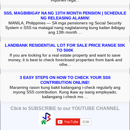
SSS, MAGBIBIGAY NA NG 13TH MONTH PENSION | SCHEDULE
NG RELEASING ALAMIN!
MANILA, Philippines — SA mga pensioners ng Social Security
System o SSS na matagal nang nagtatanong kung kailan ibibigay
ang 13th month ...
LANDBANK RESIDENTIAL LOT FOR SALE PRICE RANGE 50K
TO 500K
If you are looking for a real estate property and want to save
money, it is best to check foreclosed properties from bank and
othe...
3 EASY STEPS ON HOW TO CHECK YOUR SSS
CONTRIBUTION ONLINE!
Maraming rason kung bakit kailangang i-check regularly ang
inyong SSS contribution. Kung ikaw ay isang empleyado,
kailangang i-check mo ...
Click to SUBSCRIBE to our YOUTUBE CHANNEL