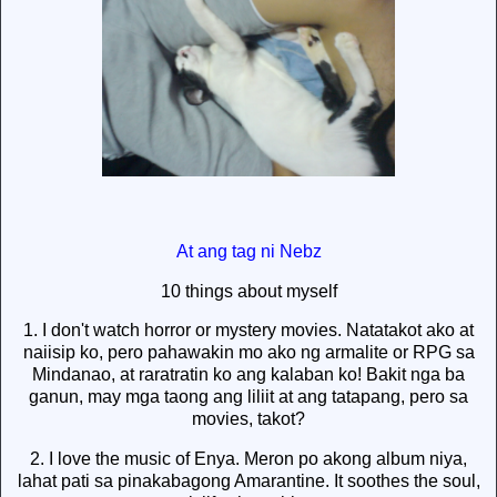
At ang tag ni Nebz
10 things about myself
1. I don't watch horror or mystery movies. Natatakot ako at
naiisip ko, pero pahawakin mo ako ng armalite or RPG sa
Mindanao, at raratratin ko ang kalaban ko! Bakit nga ba
ganun, may mga taong ang liliit at ang tatapang, pero sa
movies, takot?
2. I love the music of Enya. Meron po akong album niya,
lahat pati sa pinakabagong Amarantine. It soothes the soul,