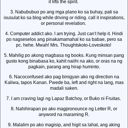
it lifts the spirit.
3. Nabububuo po ang mga plano ko sa buhay, pati sa
isusulat ko sa blog while driving or riding. call it inspirations,
or personal revelation.
4. Computer addict ako. I am trying. Just can't help it. Hindi
po nagseselos ang pinakamamahal ko sa babae, pero sa
pc. hehe. Mwah! Mrs. Thoughtskoto-Loveskoto!
5. Mahilig po akong magbasa ng books. Kung minsan pang
gusto kong binabasa ko, kahit naiihi na ako, or oras na ng
pagkain, parang ang hirap huminto.
6. Nacoconfused ako pag binigyan ako ng direction na
Kaliwa, tapos Kanan. Pwede ba, left and right na lang, mas
madali saken.
7. I am craving lagi ng Lapaz Batchoy, or Buko ni Fruitas.
8. Nahihirapan po ako magpronounce ng Letter R, or
anyword na maraming R.
9. Malalim po ako magisip, and higit sa lahat, ang aking