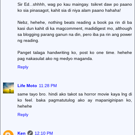
Sir Ed...shhhh, wag po kau maingay. tsikret daw po paano
ko sia pinasagot, kahit sia di niya alam paano hahaha!
Nebz, hehehe, nothing beats reading a book pa rin di ba
kasi dun kahit di ka magcomment, madidigest mo, although
sa blogging parang ganun na din, pero iba pa rin ang power
ng reading.
Panget talaga handwriting ko, post ko one time. hehehe
pag nakasulat ako ng medyo maganda.
Reply
Life Moto
11:28 PM
same tayo bro. hindi ako takot sa horror movie kaya lng di
ko feel. baka pagmatutulog ako ay mapaniginipan ko,
hehehe
Reply
Ken
12:10 PM