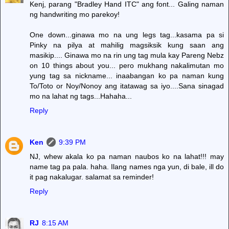
Kenj, parang "Bradley Hand ITC" ang font... Galing naman
ng handwriting mo parekoy!
One down...ginawa mo na ung legs tag...kasama pa si
Pinky na pilya at mahilig magsiksik kung saan ang
masikip.... Ginawa mo na rin ung tag mula kay Pareng Nebz
on 10 things about you... pero mukhang nakalimutan mo
yung tag sa nickname... inaabangan ko pa naman kung
To/Toto or Noy/Nonoy ang itatawag sa iyo....Sana sinagad
mo na lahat ng tags...Hahaha...
Reply
Ken
9:39 PM
NJ, whew akala ko pa naman naubos ko na lahat!!! may
name tag pa pala. haha. Ilang names nga yun, di bale, ill do
it pag nakalugar. salamat sa reminder!
Reply
RJ
8:15 AM