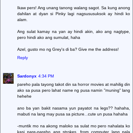
Ikaw pers! Ang unang tanong walang sagot. Sa kung anong
dahilan at dyan si Pinky lagi nagsususuksok ay hindi ko
alam.
Ang sulat kamay na yan ay hindi akin, ako ang nagtype,
pero hindi ako ang sumulat, haha
Azel, gusto mo ng Grey's di ba? Give me the address!
Reply
Sardonyx
4:34 PM
pareho pala tayong takot din sa horror movies at mahilig din
ako sa pusa pero lahat name ng pusa namin "muning" lang
hehehe
ano ba yan bakit nasama yun payatot na legs?? hahaha,
mabuti na lang may pusa sa picture...cute un pusa hahaha
-muntik mo na akong maloko sa sulat mo pero nahalata ko
kasi pare-pareho ang strokes, from computer lang pala