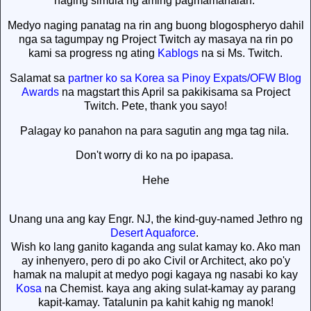
naging simula ng aming pagmamahalan.
Medyo naging panatag na rin ang buong blogospheryo dahil
nga sa tagumpay ng Project Twitch ay masaya na rin po
kami sa progress ng ating
Kablogs
na si Ms. Twitch.
Salamat sa
partner ko sa Korea sa Pinoy Expats/OFW Blog
Awards
na magstart this April sa pakikisama sa Project
Twitch. Pete, thank you sayo!
Palagay ko panahon na para sagutin ang mga tag nila.
Don't worry di ko na po ipapasa.
Hehe
Unang una ang kay Engr. NJ, the kind-guy-named Jethro ng
Desert Aquaforce
.
Wish ko lang ganito kaganda ang sulat kamay ko. Ako man
ay inhenyero, pero di po ako Civil or Architect, ako po'y
hamak na malupit at medyo pogi kagaya ng nasabi ko kay
Kosa
na Chemist. kaya ang aking sulat-kamay ay parang
kapit-kamay. Tatalunin pa kahit kahig ng manok!