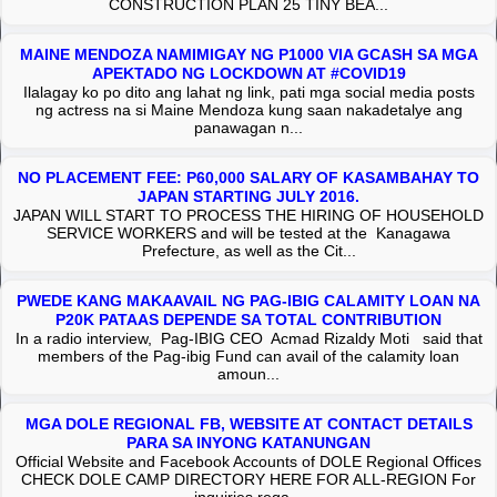
CONSTRUCTION PLAN 25 TINY BEA...
MAINE MENDOZA NAMIMIGAY NG P1000 VIA GCASH SA MGA
APEKTADO NG LOCKDOWN AT #COVID19
Ilalagay ko po dito ang lahat ng link, pati mga social media posts
ng actress na si Maine Mendoza kung saan nakadetalye ang
panawagan n...
NO PLACEMENT FEE: P60,000 SALARY OF KASAMBAHAY TO
JAPAN STARTING JULY 2016.
JAPAN WILL START TO PROCESS THE HIRING OF HOUSEHOLD
SERVICE WORKERS and will be tested at the Kanagawa
Prefecture, as well as the Cit...
PWEDE KANG MAKAAVAIL NG PAG-IBIG CALAMITY LOAN NA
P20K PATAAS DEPENDE SA TOTAL CONTRIBUTION
In a radio interview, Pag-IBIG CEO Acmad Rizaldy Moti said that
members of the Pag-ibig Fund can avail of the calamity loan
amoun...
MGA DOLE REGIONAL FB, WEBSITE AT CONTACT DETAILS
PARA SA INYONG KATANUNGAN
Official Website and Facebook Accounts of DOLE Regional Offices
CHECK DOLE CAMP DIRECTORY HERE FOR ALL-REGION For
inquiries rega...