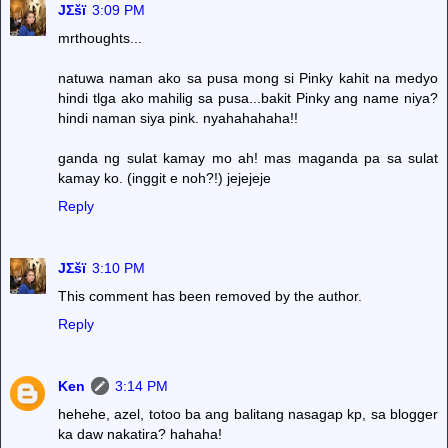
JΣšï
3:09 PM
mrthoughts...
natuwa naman ako sa pusa mong si Pinky kahit na medyo
hindi tlga ako mahilig sa pusa...bakit Pinky ang name niya?
hindi naman siya pink. nyahahahaha!!
ganda ng sulat kamay mo ah! mas maganda pa sa sulat
kamay ko. (inggit e noh?!) jejejeje
Reply
JΣšï
3:10 PM
This comment has been removed by the author.
Reply
Ken
3:14 PM
hehehe, azel, totoo ba ang balitang nasagap kp, sa blogger
ka daw nakatira? hahaha!