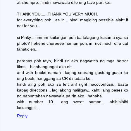
at shempre, hindi mawawala dito ung fave part ko...
THANK YOU......THANK YOU VERY MUCH.
for everything poh.. as in... hindi magiging possible alaht if
not for you..
si Pinky... hmmm kailangan poh ba talagang kasama sya sa
photo? hehehe chureeee naman poh, im not much of a cat
fanatic eh...
parehas poh tayo, hindi rin ako nagwatch ng mga horror
films... binabangungot ako eh..
and with books naman.. kapag sobrang gustung-gusto ko
ung book, hanggang sa CR dinadala ko..
hindi alng poh ako sa left anf right nacoconfuse.. basta
kapag directions... lagi akong naliligaw.. kahti ialng beses ko
ng napuntahan nawawala pa rin ako.. hahaha
with number 10... ang sweet naman... ahihihihihi
kakainggit...
Reply