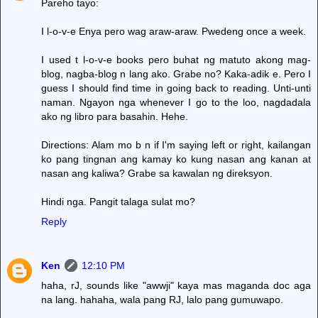
Pareho tayo:
I l-o-v-e Enya pero wag araw-araw. Pwedeng once a week.
I used t l-o-v-e books pero buhat ng matuto akong mag-
blog, nagba-blog n lang ako. Grabe no? Kaka-adik e. Pero I
guess I should find time in going back to reading. Unti-unti
naman. Ngayon nga whenever I go to the loo, nagdadala
ako ng libro para basahin. Hehe.
Directions: Alam mo b n if I'm saying left or right, kailangan
ko pang tingnan ang kamay ko kung nasan ang kanan at
nasan ang kaliwa? Grabe sa kawalan ng direksyon.
Hindi nga. Pangit talaga sulat mo?
Reply
Ken
12:10 PM
haha, rJ, sounds like "awwji" kaya mas maganda doc aga
na lang. hahaha, wala pang RJ, lalo pang gumuwapo.