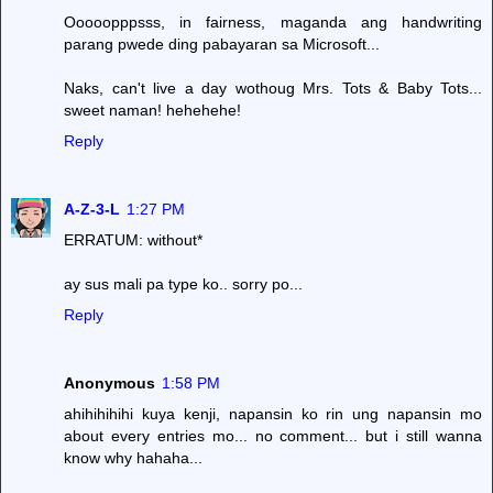
Ooooopppsss, in fairness, maganda ang handwriting
parang pwede ding pabayaran sa Microsoft...
Naks, can't live a day wothoug Mrs. Tots & Baby Tots...
sweet naman! hehehehe!
Reply
A-Z-3-L
1:27 PM
ERRATUM: without*
ay sus mali pa type ko.. sorry po...
Reply
Anonymous
1:58 PM
ahihihihihi kuya kenji, napansin ko rin ung napansin mo
about every entries mo... no comment... but i still wanna
know why hahaha...