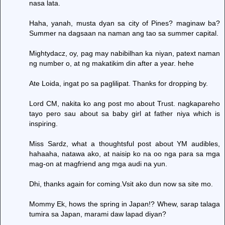
nasa lata.
Haha, yanah, musta dyan sa city of Pines? maginaw ba?
Summer na dagsaan na naman ang tao sa summer capital.
Mightydacz, oy, pag may nabibilhan ka niyan, patext naman
ng number o, at ng makatikim din after a year. hehe
Ate Loida, ingat po sa paglilipat. Thanks for dropping by.
Lord CM, nakita ko ang post mo about Trust. nagkapareho
tayo pero sau about sa baby girl at father niya which is
inspiring.
Miss Sardz, what a thoughtsful post about YM audibles,
hahaaha, natawa ako, at naisip ko na oo nga para sa mga
mag-on at magfriend ang mga audi na yun.
Dhi, thanks again for coming.Vsit ako dun now sa site mo.
Mommy Ek, hows the spring in Japan!? Whew, sarap talaga
tumira sa Japan, marami daw lapad diyan?