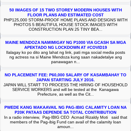
50 IMAGES OF 15 TWO STOREY MODERN HOUSES WITH
FLOOR PLANS AND ESTIMATED COST
PHP125,000 STORM-PROOF HOME PLANS AND DESIGNS WITH
PHOTOS 5 BEAUTIFUL HOUSE STOCK IMAGES WITH
CONSTRUCTION PLAN 25 TINY BEA...
MAINE MENDOZA NAMIMIGAY NG P1000 VIA GCASH SA MGA
APEKTADO NG LOCKDOWN AT #COVID19
Ilalagay ko po dito ang lahat ng link, pati mga social media posts
ng actress na si Maine Mendoza kung saan nakadetalye ang
panawagan n...
NO PLACEMENT FEE: P60,000 SALARY OF KASAMBAHAY TO
JAPAN STARTING JULY 2016.
JAPAN WILL START TO PROCESS THE HIRING OF HOUSEHOLD
SERVICE WORKERS and will be tested at the Kanagawa
Prefecture, as well as the Cit...
PWEDE KANG MAKAAVAIL NG PAG-IBIG CALAMITY LOAN NA
P20K PATAAS DEPENDE SA TOTAL CONTRIBUTION
In a radio interview, Pag-IBIG CEO Acmad Rizaldy Moti said that
members of the Pag-ibig Fund can avail of the calamity loan
amoun...