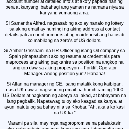
account number at detailed info’s at ako’y papadalhan ng
pera at kanyang ibabahagi ang yaman na namana niya sa
kanyang yumaong ama.
Si Samantha Alfred, nagsasabing ako ay nanalo ng lottery
sa aking email ay humingi ng aking address at contact
details pati account numbers at ng maideposit ang halos di
ko mabilang na zero’s of US dollars.
Si Amber Grissham, na HR Officer ng isang Oil company sa
Spain pinapasubmit ako ng resume at credentials para
maprocess ang aking pagkahire sa position na angkop na
angkop daw sa aking propesyon – Forklift Operator
Manager. Anong position yun? Hahaha!
Si Allan na manager ng GE, isang matalik kong kaibigan,
nasa UK daw at nagsend ng email na humihiram ng 1000
US Dollars at nagkaron ng aberya sa lakad, at babayaran na
lang pagbalik. Napatawag tuloy ako kaagad sa kanya, at
ayun, natutulog sa bahay nila sa Khobar. “Ah, akala ko kasi
na UK ka.”
Marami pa sila, may mga nagpropromise na palalakasin
ako, pahahabain ang mga kung ano-ano, tatanggalin ang