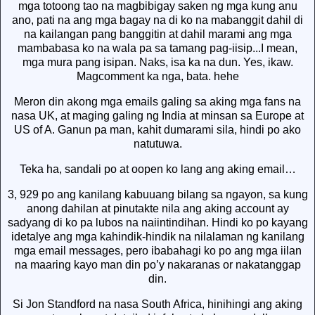
mga totoong tao na magbibigay saken ng mga kung anu
ano, pati na ang mga bagay na di ko na mabanggit dahil di
na kailangan pang banggitin at dahil marami ang mga
mambabasa ko na wala pa sa tamang pag-iisip...I mean,
mga mura pang isipan. Naks, isa ka na dun. Yes, ikaw.
Magcomment ka nga, bata. hehe
Meron din akong mga emails galing sa aking mga fans na
nasa UK, at maging galing ng India at minsan sa Europe at
US of A. Ganun pa man, kahit dumarami sila, hindi po ako
natutuwa.
Teka ha, sandali po at oopen ko lang ang aking email…
3, 929 po ang kanilang kabuuang bilang sa ngayon, sa kung
anong dahilan at pinutakte nila ang aking account ay
sadyang di ko pa lubos na naiintindihan. Hindi ko po kayang
idetalye ang mga kahindik-hindik na nilalaman ng kanilang
mga email messages, pero ibabahagi ko po ang mga iilan
na maaring kayo man din po’y nakaranas or nakatanggap
din.
Si Jon Standford na nasa South Africa, hinihingi ang aking