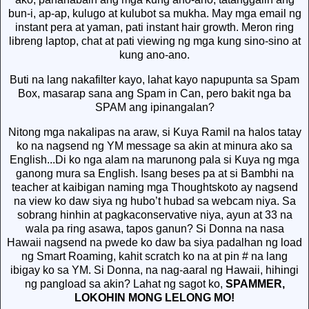
bun-i, ap-ap, kulugo at kulubot sa mukha. May mga email ng
instant pera at yaman, pati instant hair growth. Meron ring
libreng laptop, chat at pati viewing ng mga kung sino-sino at
kung ano-ano.
Buti na lang nakafilter kayo, lahat kayo napupunta sa Spam
Box, masarap sana ang Spam in Can, pero bakit nga ba
SPAM ang ipinangalan?
Nitong mga nakalipas na araw, si Kuya Ramil na halos tatay
ko na nagsend ng YM message sa akin at minura ako sa
English...Di ko nga alam na marunong pala si Kuya ng mga
ganong mura sa English. Isang beses pa at si Bambhi na
teacher at kaibigan naming mga Thoughtskoto ay nagsend
na view ko daw siya ng hubo’t hubad sa webcam niya. Sa
sobrang hinhin at pagkaconservative niya, ayun at 33 na
wala pa ring asawa, tapos ganun? Si Donna na nasa
Hawaii nagsend na pwede ko daw ba siya padalhan ng load
ng Smart Roaming, kahit scratch ko na at pin # na lang
ibigay ko sa YM. Si Donna, na nag-aaral ng Hawaii, hihingi
ng pangload sa akin? Lahat ng sagot ko,
SPAMMER,
LOKOHIN MONG LELONG MO!