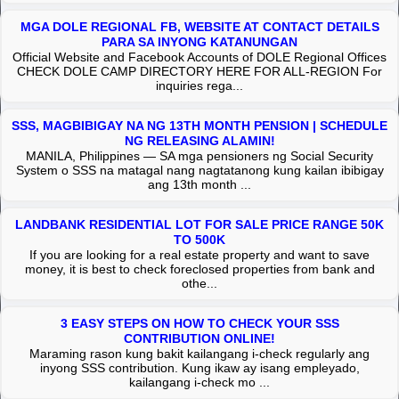
MGA DOLE REGIONAL FB, WEBSITE AT CONTACT DETAILS
PARA SA INYONG KATANUNGAN
Official Website and Facebook Accounts of DOLE Regional Offices
CHECK DOLE CAMP DIRECTORY HERE FOR ALL-REGION For
inquiries rega...
SSS, MAGBIBIGAY NA NG 13TH MONTH PENSION | SCHEDULE
NG RELEASING ALAMIN!
MANILA, Philippines — SA mga pensioners ng Social Security
System o SSS na matagal nang nagtatanong kung kailan ibibigay
ang 13th month ...
LANDBANK RESIDENTIAL LOT FOR SALE PRICE RANGE 50K
TO 500K
If you are looking for a real estate property and want to save
money, it is best to check foreclosed properties from bank and
othe...
3 EASY STEPS ON HOW TO CHECK YOUR SSS
CONTRIBUTION ONLINE!
Maraming rason kung bakit kailangang i-check regularly ang
inyong SSS contribution. Kung ikaw ay isang empleyado,
kailangang i-check mo ...