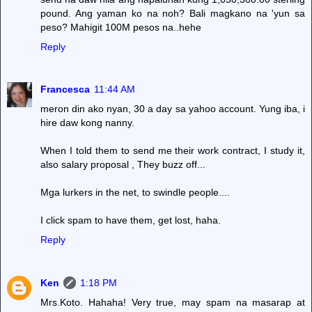
pound. Ang yaman ko na noh? Bali magkano na 'yun sa
peso? Mahigit 100M pesos na..hehe
Reply
Francesca
11:44 AM
meron din ako nyan, 30 a day sa yahoo account. Yung iba, i
hire daw kong nanny.
When I told them to send me their work contract, I study it,
also salary proposal , They buzz off...
Mga lurkers in the net, to swindle people....
I click spam to have them, get lost, haha.
Reply
Ken
1:18 PM
Mrs.Koto. Hahaha! Very true, may spam na masarap at