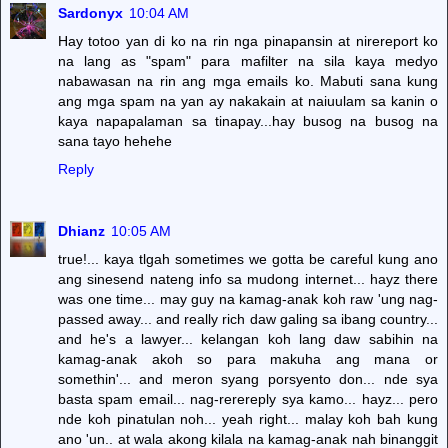
Sardonyx
10:04 AM
Hay totoo yan di ko na rin nga pinapansin at nirereport ko
na lang as "spam" para mafilter na sila kaya medyo
nabawasan na rin ang mga emails ko. Mabuti sana kung
ang mga spam na yan ay nakakain at naiuulam sa kanin o
kaya napapalaman sa tinapay...hay busog na busog na
sana tayo hehehe
Reply
Dhianz
10:05 AM
true!... kaya tlgah sometimes we gotta be careful kung ano
ang sinesend nateng info sa mudong internet... hayz there
was one time... may guy na kamag-anak koh raw 'ung nag-
passed away... and really rich daw galing sa ibang country...
and he's a lawyer... kelangan koh lang daw sabihin na
kamag-anak akoh so para makuha ang mana or
somethin'... and meron syang porsyento don... nde sya
basta spam email... nag-rerereply sya kamo... hayz... pero
nde koh pinatulan noh... yeah right... malay koh bah kung
ano 'un.. at wala akong kilala na kamag-anak nah binanggit