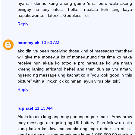
nyah.. i dunno kung anong game 'un... pero wala akong
binigay na any info.... hello... naalala koh lang kaya
napakuwento... laterz... Godbless! -di
Reply
mommy ek
10:50 AM
ako din ive been receiving those kind of messages that they
will give me money..a lot of money..nung first time ko naka
receive nun akala ko totoo e pro narealize ko wla nman
kmeng lahing africano! hehe! and then dun sa ym nman,
ngsend ng message ung kachat ko n "you look good in this
picture" with a link.cnlick ko nman! ayun virus pla! tsk3
Reply
ruphael
11:13 AM
Akala ko ako lang ang may ganung mga e-mails. Araw-araw
may message ako galing ng UK Lottery. Pina-follow up nila
kung kailan ko daw maipadala ang mga details ko at isi-
send na daw nila ang napalunan kung 1,050,300.00 sterling