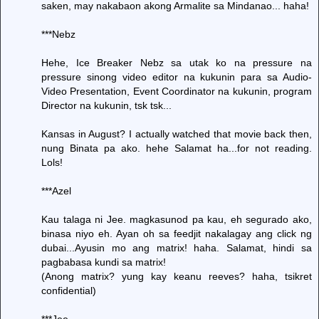
saken, may nakabaon akong Armalite sa Mindanao... haha!
***Nebz
Hehe, Ice Breaker Nebz sa utak ko na pressure na
pressure sinong video editor na kukunin para sa Audio-
Video Presentation, Event Coordinator na kukunin, program
Director na kukunin, tsk tsk...
Kansas in August? I actually watched that movie back then,
nung Binata pa ako. hehe Salamat ha...for not reading.
Lols!
***Azel
Kau talaga ni Jee. magkasunod pa kau, eh segurado ako,
binasa niyo eh. Ayan oh sa feedjit nakalagay ang click ng
dubai...Ayusin mo ang matrix! haha. Salamat, hindi sa
pagbabasa kundi sa matrix!
(Anong matrix? yung kay keanu reeves? haha, tsikret
confidential)
***Jee