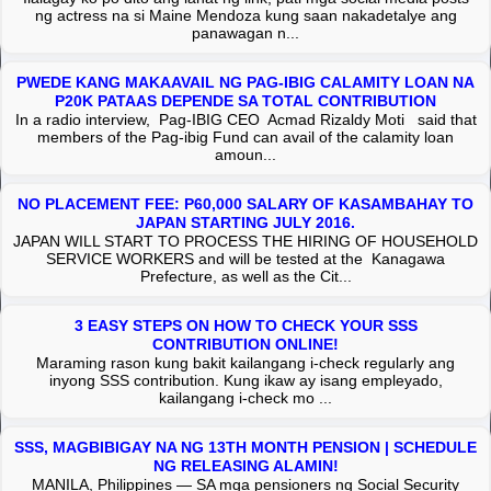
ng actress na si Maine Mendoza kung saan nakadetalye ang
panawagan n...
PWEDE KANG MAKAAVAIL NG PAG-IBIG CALAMITY LOAN NA
P20K PATAAS DEPENDE SA TOTAL CONTRIBUTION
In a radio interview, Pag-IBIG CEO Acmad Rizaldy Moti said that
members of the Pag-ibig Fund can avail of the calamity loan
amoun...
NO PLACEMENT FEE: P60,000 SALARY OF KASAMBAHAY TO
JAPAN STARTING JULY 2016.
JAPAN WILL START TO PROCESS THE HIRING OF HOUSEHOLD
SERVICE WORKERS and will be tested at the Kanagawa
Prefecture, as well as the Cit...
3 EASY STEPS ON HOW TO CHECK YOUR SSS
CONTRIBUTION ONLINE!
Maraming rason kung bakit kailangang i-check regularly ang
inyong SSS contribution. Kung ikaw ay isang empleyado,
kailangang i-check mo ...
SSS, MAGBIBIGAY NA NG 13TH MONTH PENSION | SCHEDULE
NG RELEASING ALAMIN!
MANILA, Philippines — SA mga pensioners ng Social Security