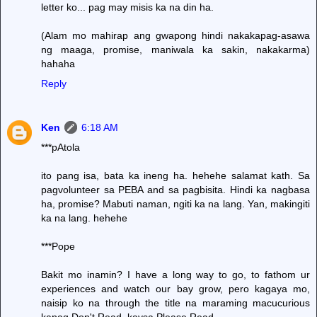
letter ko... pag may misis ka na din ha.
(Alam mo mahirap ang gwapong hindi nakakapag-asawa
ng maaga, promise, maniwala ka sakin, nakakarma)
hahaha
Reply
Ken
6:18 AM
***pAtola
ito pang isa, bata ka ineng ha. hehehe salamat kath. Sa
pagvolunteer sa PEBA and sa pagbisita. Hindi ka nagbasa
ha, promise? Mabuti naman, ngiti ka na lang. Yan, makingiti
ka na lang. hehehe
***Pope
Bakit mo inamin? I have a long way to go, to fathom ur
experiences and watch our bay grow, pero kagaya mo,
naisip ko na through the title na maraming macucurious
kapag Don't Read, kaysa Please Read.