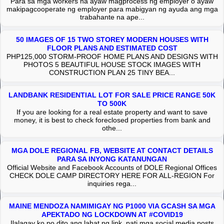
Para sa mga workers na ayaw magprocess ng employer o ayaw
makipagcooperate ng employer para mabigyan ng ayuda ang mga
trabahante na ape...
50 IMAGES OF 15 TWO STOREY MODERN HOUSES WITH
FLOOR PLANS AND ESTIMATED COST
PHP125,000 STORM-PROOF HOME PLANS AND DESIGNS WITH
PHOTOS 5 BEAUTIFUL HOUSE STOCK IMAGES WITH
CONSTRUCTION PLAN 25 TINY BEA...
LANDBANK RESIDENTIAL LOT FOR SALE PRICE RANGE 50K
TO 500K
If you are looking for a real estate property and want to save
money, it is best to check foreclosed properties from bank and
othe...
MGA DOLE REGIONAL FB, WEBSITE AT CONTACT DETAILS
PARA SA INYONG KATANUNGAN
Official Website and Facebook Accounts of DOLE Regional Offices
CHECK DOLE CAMP DIRECTORY HERE FOR ALL-REGION For
inquiries rega...
MAINE MENDOZA NAMIMIGAY NG P1000 VIA GCASH SA MGA
APEKTADO NG LOCKDOWN AT #COVID19
Ilalagay ko po dito ang lahat ng link, pati mga social media posts