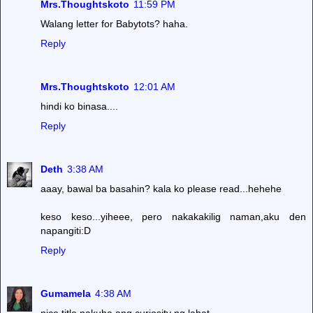
Mrs.Thoughtskoto
11:59 PM
Walang letter for Babytots? haha.
Reply
Mrs.Thoughtskoto
12:01 AM
hindi ko binasa....
Reply
Deth
3:38 AM
aaay, bawal ba basahin? kala ko please read...hehehe
keso keso...yiheee, pero nakakakilig naman,aku den
napangiti:D
Reply
Gumamela
4:38 AM
nice title nakuha ang curiosity ng lahat....