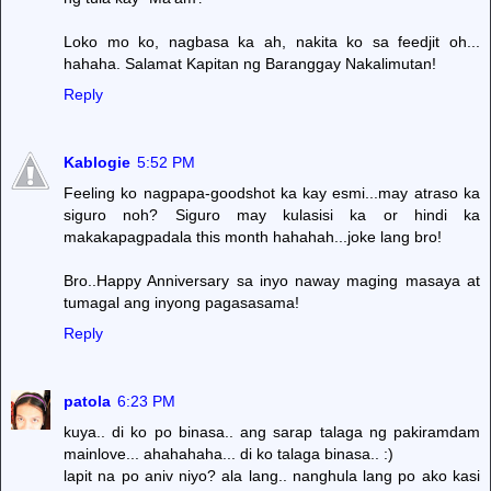
Loko mo ko, nagbasa ka ah, nakita ko sa feedjit oh...
hahaha. Salamat Kapitan ng Baranggay Nakalimutan!
Reply
Kablogie
5:52 PM
Feeling ko nagpapa-goodshot ka kay esmi...may atraso ka
siguro noh? Siguro may kulasisi ka or hindi ka
makakapagpadala this month hahahah...joke lang bro!
Bro..Happy Anniversary sa inyo naway maging masaya at
tumagal ang inyong pagasasama!
Reply
patola
6:23 PM
kuya.. di ko po binasa.. ang sarap talaga ng pakiramdam
mainlove... ahahahaha... di ko talaga binasa.. :)
lapit na po aniv niyo? ala lang.. nanghula lang po ako kasi