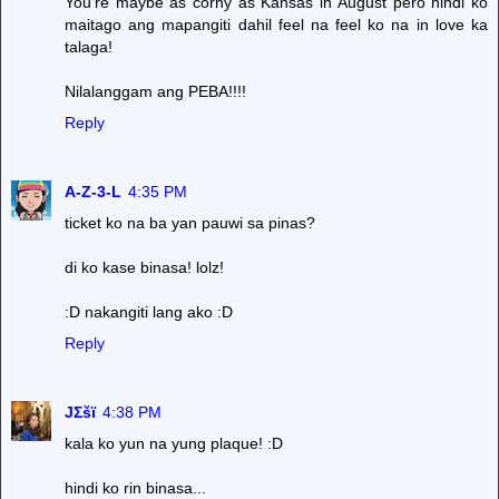
You're maybe as corny as Kansas in August pero hindi ko
maitago ang mapangiti dahil feel na feel ko na in love ka
talaga!
Nilalanggam ang PEBA!!!!
Reply
A-Z-3-L
4:35 PM
ticket ko na ba yan pauwi sa pinas?
di ko kase binasa! lolz!
:D nakangiti lang ako :D
Reply
JΣšï
4:38 PM
kala ko yun na yung plaque! :D
hindi ko rin binasa...