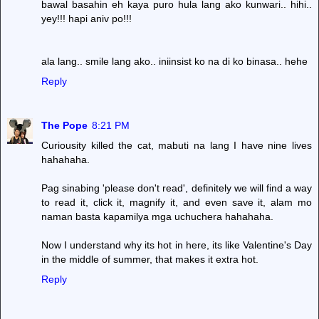
bawal basahin eh kaya puro hula lang ako kunwari.. hihi..
yey!!! hapi aniv po!!!
ala lang.. smile lang ako.. iniinsist ko na di ko binasa.. hehe
Reply
The Pope
8:21 PM
Curiousity killed the cat, mabuti na lang I have nine lives
hahahaha.
Pag sinabing 'please don't read', definitely we will find a way
to read it, click it, magnify it, and even save it, alam mo
naman basta kapamilya mga uchuchera hahahaha.
Now I understand why its hot in here, its like Valentine's Day
in the middle of summer, that makes it extra hot.
Reply