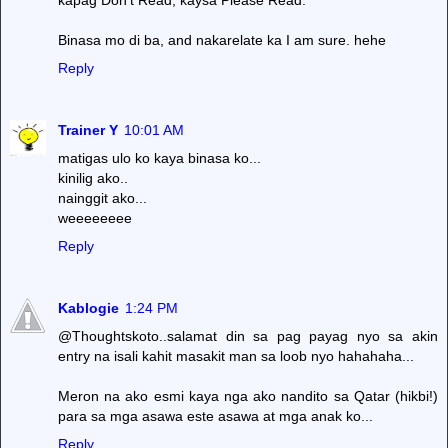
Binasa mo di ba, and nakarelate ka I am sure. hehe
Reply
Trainer Y
10:01 AM
matigas ulo ko kaya binasa ko...
kinilig ako..
nainggit ako...
weeeeeeee
Reply
Kablogie
1:24 PM
@Thoughtskoto..salamat din sa pag payag nyo sa akin
entry na isali kahit masakit man sa loob nyo hahahaha...
Meron na ako esmi kaya nga ako nandito sa Qatar (hikbi!)
para sa mga asawa este asawa at mga anak ko...
Reply