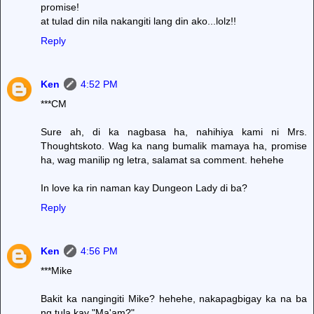
promise!
at tulad din nila nakangiti lang din ako...lolz!!
Reply
Ken
4:52 PM
***CM
Sure ah, di ka nagbasa ha, nahihiya kami ni Mrs.
Thoughtskoto. Wag ka nang bumalik mamaya ha, promise
ha, wag manilip ng letra, salamat sa comment. hehehe
In love ka rin naman kay Dungeon Lady di ba?
Reply
Ken
4:56 PM
***Mike
Bakit ka nangingiti Mike? hehehe, nakapagbigay ka na ba
ng tula kay "Ma'am?"