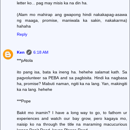
letter ko... pag may misis ka na din ha.
(Alam mo mahirap ang gwapong hindi nakakapag-asawa
ng maaga, promise, maniwala ka sakin, nakakarma)
hahaha
Reply
Ken
6:18 AM
***pAtola
ito pang isa, bata ka ineng ha. hehehe salamat kath. Sa
pagvolunteer sa PEBA and sa pagbisita. Hindi ka nagbasa
ha, promise? Mabuti naman, ngiti ka na lang. Yan, makingiti
ka na lang. hehehe
***Pope
Bakit mo inamin? I have a long way to go, to fathom ur
experiences and watch our bay grow, pero kagaya mo,
naisip ko na through the title na maraming macucurious
kapag Don't Read, kaysa Please Read.