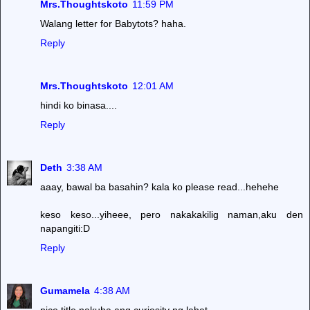
Mrs.Thoughtskoto
11:59 PM
Walang letter for Babytots? haha.
Reply
Mrs.Thoughtskoto
12:01 AM
hindi ko binasa....
Reply
Deth
3:38 AM
aaay, bawal ba basahin? kala ko please read...hehehe
keso keso...yiheee, pero nakakakilig naman,aku den
napangiti:D
Reply
Gumamela
4:38 AM
nice title nakuha ang curiosity ng lahat....