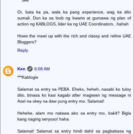
Oi, bata ka pa, wala ka pang experience, wag ka dito
sumali. Dun ka sa loob ng kwarto at gumawa ng plan of
action ng KABLOGS, lider ka ng UAE Coordinators...hahah
Hows the meet up with the rich and classy and refine UAE
Bloggers?
Reply
Ken
6:08 AM
***Kablogie
Salamat sa entry sa PEBA. Ehekx, heheh, nasabi ko tuloy
dito, binasa ko kasi kagabi after magiwan ng message ni
Azel na okey na daw yung entry mo. Salamat!
Hehehe, alam mo natawa ako sa entry mo, bakit? Bigla
kang naging seryoso! haha
Salamat! Salamat sa entry hindi dahil sa pagbabasa ng