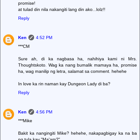
promise!
at tulad din nila nakangiti lang din ako...lolz!!
Reply
Ken
4:52 PM
***CM
Sure ah, di ka nagbasa ha, nahihiya kami ni Mrs.
Thoughtskoto. Wag ka nang bumalik mamaya ha, promise
ha, wag manilip ng letra, salamat sa comment. hehehe
In love ka rin naman kay Dungeon Lady di ba?
Reply
Ken
4:56 PM
***Mike
Bakit ka nangingiti Mike? hehehe, nakapagbigay ka na ba
ng tula kay "Ma'am?"