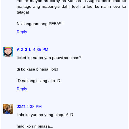
You're maybe as corny as Kansas in August pero hindi ko
maitago ang mapangiti dahil feel na feel ko na in love ka
talaga!
Nilalanggam ang PEBA!!!!
Reply
A-Z-3-L
4:35 PM
ticket ko na ba yan pauwi sa pinas?
di ko kase binasa! lolz!
:D nakangiti lang ako :D
Reply
JΣšï
4:38 PM
kala ko yun na yung plaque! :D
hindi ko rin binasa...