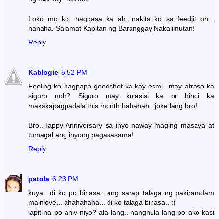
Loko mo ko, nagbasa ka ah, nakita ko sa feedjit oh...
hahaha. Salamat Kapitan ng Baranggay Nakalimutan!
Reply
Kablogie
5:52 PM
Feeling ko nagpapa-goodshot ka kay esmi...may atraso ka
siguro noh? Siguro may kulasisi ka or hindi ka
makakapagpadala this month hahahah...joke lang bro!
Bro..Happy Anniversary sa inyo naway maging masaya at
tumagal ang inyong pagasasama!
Reply
patola
6:23 PM
kuya.. di ko po binasa.. ang sarap talaga ng pakiramdam
mainlove... ahahahaha... di ko talaga binasa.. :)
lapit na po aniv niyo? ala lang.. nanghula lang po ako kasi