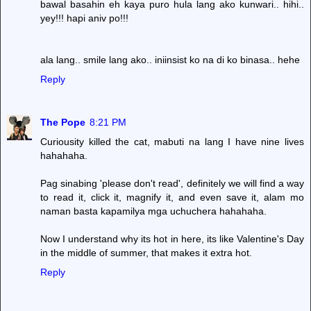
bawal basahin eh kaya puro hula lang ako kunwari.. hihi..
yey!!! hapi aniv po!!!
ala lang.. smile lang ako.. iniinsist ko na di ko binasa.. hehe
Reply
The Pope
8:21 PM
Curiousity killed the cat, mabuti na lang I have nine lives
hahahaha.
Pag sinabing 'please don't read', definitely we will find a way
to read it, click it, magnify it, and even save it, alam mo
naman basta kapamilya mga uchuchera hahahaha.
Now I understand why its hot in here, its like Valentine's Day
in the middle of summer, that makes it extra hot.
Reply