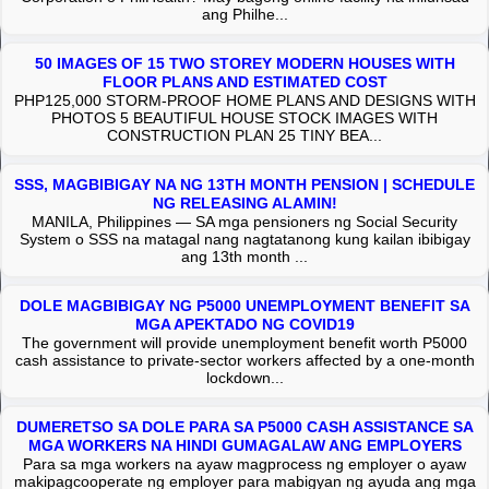
ang Philhe...
50 IMAGES OF 15 TWO STOREY MODERN HOUSES WITH
FLOOR PLANS AND ESTIMATED COST
PHP125,000 STORM-PROOF HOME PLANS AND DESIGNS WITH
PHOTOS 5 BEAUTIFUL HOUSE STOCK IMAGES WITH
CONSTRUCTION PLAN 25 TINY BEA...
SSS, MAGBIBIGAY NA NG 13TH MONTH PENSION | SCHEDULE
NG RELEASING ALAMIN!
MANILA, Philippines — SA mga pensioners ng Social Security
System o SSS na matagal nang nagtatanong kung kailan ibibigay
ang 13th month ...
DOLE MAGBIBIGAY NG P5000 UNEMPLOYMENT BENEFIT SA
MGA APEKTADO NG COVID19
The government will provide unemployment benefit worth P5000
cash assistance to private-sector workers affected by a one-month
lockdown...
DUMERETSO SA DOLE PARA SA P5000 CASH ASSISTANCE SA
MGA WORKERS NA HINDI GUMAGALAW ANG EMPLOYERS
Para sa mga workers na ayaw magprocess ng employer o ayaw
makipagcooperate ng employer para mabigyan ng ayuda ang mga