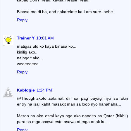
Binasa mo di ba, and nakarelate ka I am sure. hehe
Reply
Trainer Y
10:01 AM
matigas ulo ko kaya binasa ko...
kinilig ako..
nainggit ako...
weeeeeeee
Reply
Kablogie
1:24 PM
@Thoughtskoto..salamat din sa pag payag nyo sa akin
entry na isali kahit masakit man sa loob nyo hahahaha...
Meron na ako esmi kaya nga ako nandito sa Qatar (hikbi!)
para sa mga asawa este asawa at mga anak ko...
Reply