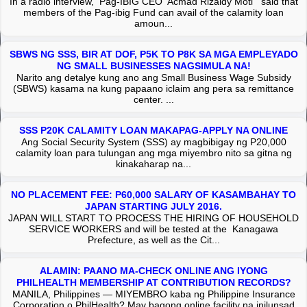
In a radio interview, Pag-IBIG CEO Acmad Rizaldy Moti said that
members of the Pag-ibig Fund can avail of the calamity loan
amoun...
SBWS NG SSS, BIR AT DOF, P5K TO P8K SA MGA EMPLEYADO
NG SMALL BUSINESSES NAGSIMULA NA!
Narito ang detalye kung ano ang Small Business Wage Subsidy
(SBWS) kasama na kung papaano iclaim ang pera sa remittance
center. ...
SSS P20K CALAMITY LOAN MAKAPAG-APPLY NA ONLINE
Ang Social Security System (SSS) ay magbibigay ng P20,000
calamity loan para tulungan ang mga miyembro nito sa gitna ng
kinakaharap na...
NO PLACEMENT FEE: P60,000 SALARY OF KASAMBAHAY TO
JAPAN STARTING JULY 2016.
JAPAN WILL START TO PROCESS THE HIRING OF HOUSEHOLD
SERVICE WORKERS and will be tested at the Kanagawa
Prefecture, as well as the Cit...
ALAMIN: PAANO MA-CHECK ONLINE ANG IYONG
PHILHEALTH MEMBERSHIP AT CONTRIBUTION RECORDS?
MANILA, Philippines — MIYEMBRO kaba ng Philippine Insurance
Corporation o PhilHealth? May bagong online facility na inilunsad