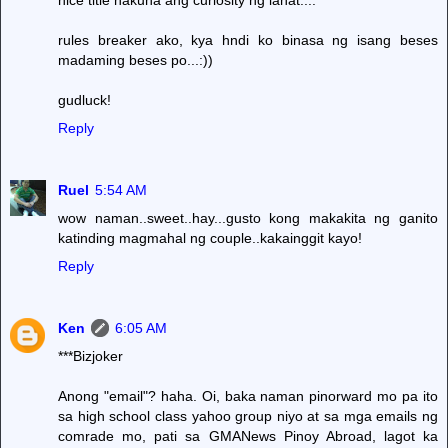
rules breaker ako, kya hndi ko binasa ng isang beses
madaming beses po...:))
gudluck!
Reply
Ruel
5:54 AM
wow naman..sweet..hay...gusto kong makakita ng ganito
katinding magmahal ng couple..kakainggit kayo!
Reply
Ken
6:05 AM
***Bizjoker
Anong "email"? haha. Oi, baka naman pinorward mo pa ito
sa high school class yahoo group niyo at sa mga emails ng
comrade mo, pati sa GMANews Pinoy Abroad, lagot ka