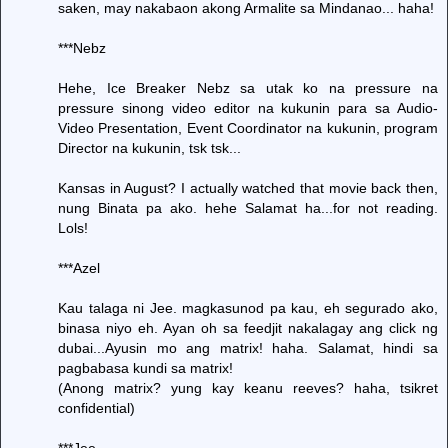
saken, may nakabaon akong Armalite sa Mindanao... haha!
***Nebz
Hehe, Ice Breaker Nebz sa utak ko na pressure na
pressure sinong video editor na kukunin para sa Audio-
Video Presentation, Event Coordinator na kukunin, program
Director na kukunin, tsk tsk...
Kansas in August? I actually watched that movie back then,
nung Binata pa ako. hehe Salamat ha...for not reading.
Lols!
***Azel
Kau talaga ni Jee. magkasunod pa kau, eh segurado ako,
binasa niyo eh. Ayan oh sa feedjit nakalagay ang click ng
dubai...Ayusin mo ang matrix! haha. Salamat, hindi sa
pagbabasa kundi sa matrix!
(Anong matrix? yung kay keanu reeves? haha, tsikret
confidential)
***Jee