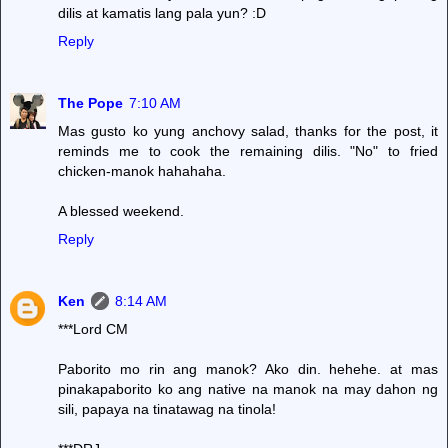
dilis at kamatis lang pala yun? :D
Reply
The Pope
7:10 AM
Mas gusto ko yung anchovy salad, thanks for the post, it
reminds me to cook the remaining dilis. "No" to fried
chicken-manok hahahaha.
A blessed weekend.
Reply
Ken
8:14 AM
***Lord CM
Paborito mo rin ang manok? Ako din. hehehe. at mas
pinakapaborito ko ang native na manok na may dahon ng
sili, papaya na tinatawag na tinola!