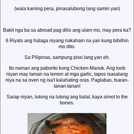
(wala kaming pera, pinasalubong lang samin yan)
Bakit nga ba sa abroad pag dilis ang ulam mo, may pera ka?
6 Riyals ang halaga niyang nakahain na yan kung bibilhin
mo dito.
Sa Pilipinas, sampung piso lang yan eh.
Ito naman ang paborito kong Chicken-Manok. Ang loob
niyan may laman na lemon at mga garlic, tapos isasalang
niya na sa oven ng isa't kalahating oras. Paglabas, tsaran-
tanan-tanan!
Sarap niyan, lutong na lutong ang balat, kaya simot to the
bones.