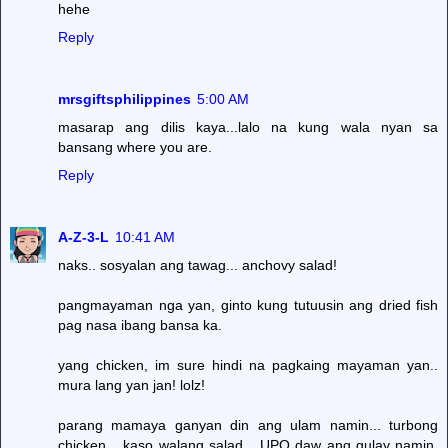
hehe
Reply
mrsgiftsphilippines
5:00 AM
masarap ang dilis kaya...lalo na kung wala nyan sa
bansang where you are.
Reply
A-Z-3-L
10:41 AM
naks.. sosyalan ang tawag... anchovy salad!
pangmayaman nga yan, ginto kung tutuusin ang dried fish
pag nasa ibang bansa ka.
yang chicken, im sure hindi na pagkaing mayaman yan..
mura lang yan jan! lolz!
parang mamaya ganyan din ang ulam namin... turbong
chicken... kaso walang salad... UPO daw ang gulay namin.