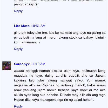
pangmahirap :(
Reply
Life Moto
10:51 AM
ginutom tuloy ako bro. lalo ko na miss ang tuyo na galing sa
pinas buti na lang at meron akong stock sa bahay. lulutuin
ko mamamaya :)
Reply
Sardonyx
11:19 AM
waaaa nainggit naman ako sa ulam niyo, nalimutan kong
magdala ng tuyo, daing at dilis pabalik dito sa Japan,
kakainis lalo tuloy akong nainggit sa'yo. Yun manok
nagsawa ako sa Pilipinas ng lechong manok, halos araw-
araw yan ang ulam namin hehehe kaya kahit di mo ako
alukin ayos lang ako hehehe. Di bale may dilis din ang mga
Hapon dito kaya makagawa nga rin ng salad hehehe
Reply