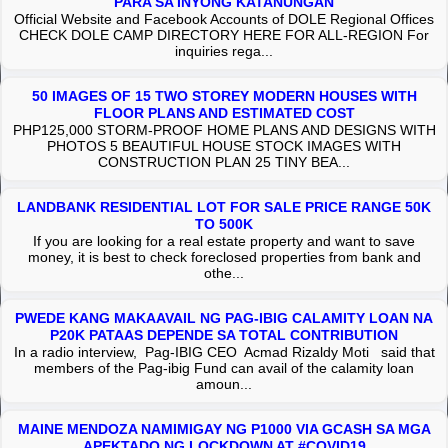
PARA SA INYONG KATANUNGAN
Official Website and Facebook Accounts of DOLE Regional Offices
CHECK DOLE CAMP DIRECTORY HERE FOR ALL-REGION For
inquiries rega...
50 IMAGES OF 15 TWO STOREY MODERN HOUSES WITH
FLOOR PLANS AND ESTIMATED COST
PHP125,000 STORM-PROOF HOME PLANS AND DESIGNS WITH
PHOTOS 5 BEAUTIFUL HOUSE STOCK IMAGES WITH
CONSTRUCTION PLAN 25 TINY BEA...
LANDBANK RESIDENTIAL LOT FOR SALE PRICE RANGE 50K
TO 500K
If you are looking for a real estate property and want to save
money, it is best to check foreclosed properties from bank and
othe...
PWEDE KANG MAKAAVAIL NG PAG-IBIG CALAMITY LOAN NA
P20K PATAAS DEPENDE SA TOTAL CONTRIBUTION
In a radio interview, Pag-IBIG CEO Acmad Rizaldy Moti said that
members of the Pag-ibig Fund can avail of the calamity loan
amoun...
MAINE MENDOZA NAMIMIGAY NG P1000 VIA GCASH SA MGA
APEKTADO NG LOCKDOWN AT #COVID19