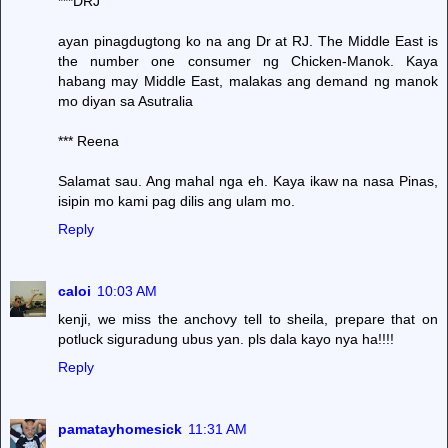
***DRJ
ayan pinagdugtong ko na ang Dr at RJ. The Middle East is
the number one consumer ng Chicken-Manok. Kaya
habang may Middle East, malakas ang demand ng manok
mo diyan sa Asutralia
*** Reena
Salamat sau. Ang mahal nga eh. Kaya ikaw na nasa Pinas,
isipin mo kami pag dilis ang ulam mo.
Reply
caloi
10:03 AM
kenji, we miss the anchovy tell to sheila, prepare that on
potluck siguradung ubus yan. pls dala kayo nya ha!!!!
Reply
pamatayhomesick
11:31 AM