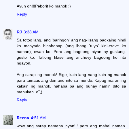
Ayun oh!!!Peborit ko manok :)
Reply
RJ
3:38 AM
Sa totoo lang, ang 'baringon' ang nag-iisang pagkaing hindi
ko masyado hinahanap (ang ibang 'tuyo' kini-crave ko
naman), ewan ko. Pero ang bagoong niyan ay gustung-
gusto ko. Tatlong klase ang anchovy bagoong ko rito
ngayon.
Ang sarap ng manok! Sige, kain lang nang kain ng manok
para tumaas ang demand nito sa mundo. Kapag maraming
kakain ng manok, hahaba pa ang buhay namin dito sa
manukan. o",)
Reply
Reena
4:51 AM
wow ang sarap namana nyan!!! pero ang mahal naman.