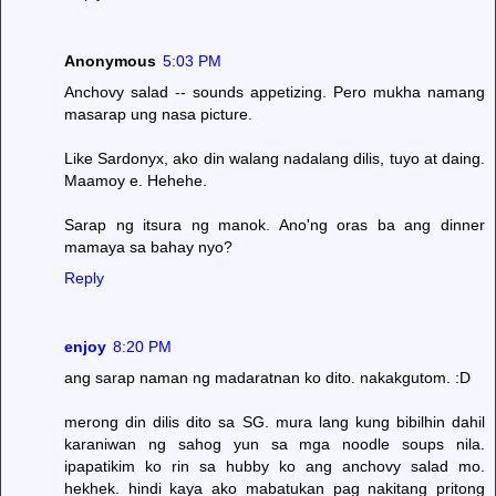
Anonymous
5:03 PM
Anchovy salad -- sounds appetizing. Pero mukha namang
masarap ung nasa picture.
Like Sardonyx, ako din walang nadalang dilis, tuyo at daing.
Maamoy e. Hehehe.
Sarap ng itsura ng manok. Ano'ng oras ba ang dinner
mamaya sa bahay nyo?
Reply
enjoy
8:20 PM
ang sarap naman ng madaratnan ko dito. nakakgutom. :D
merong din dilis dito sa SG. mura lang kung bibilhin dahil
karaniwan ng sahog yun sa mga noodle soups nila.
ipapatikim ko rin sa hubby ko ang anchovy salad mo.
hekhek. hindi kaya ako mabatukan pag nakitang pritong