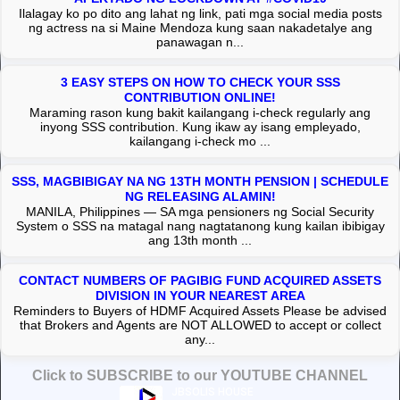
Ilalagay ko po dito ang lahat ng link, pati mga social media posts
ng actress na si Maine Mendoza kung saan nakadetalye ang
panawagan n...
3 EASY STEPS ON HOW TO CHECK YOUR SSS
CONTRIBUTION ONLINE!
Maraming rason kung bakit kailangang i-check regularly ang
inyong SSS contribution. Kung ikaw ay isang empleyado,
kailangang i-check mo ...
SSS, MAGBIBIGAY NA NG 13TH MONTH PENSION | SCHEDULE
NG RELEASING ALAMIN!
MANILA, Philippines — SA mga pensioners ng Social Security
System o SSS na matagal nang nagtatanong kung kailan ibibigay
ang 13th month ...
CONTACT NUMBERS OF PAGIBIG FUND ACQUIRED ASSETS
DIVISION IN YOUR NEAREST AREA
Reminders to Buyers of HDMF Acquired Assets Please be advised
that Brokers and Agents are NOT ALLOWED to accept or collect
any...
Click to SUBSCRIBE to our YOUTUBE CHANNEL