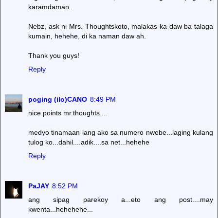
karamdaman.
Nebz, ask ni Mrs. Thoughtskoto, malakas ka daw ba talaga
kumain, hehehe, di ka naman daw ah.
Thank you guys!
Reply
poging (ilo)CANO
8:49 PM
nice points mr.thoughts....
medyo tinamaan lang ako sa numero nwebe...laging kulang
tulog ko...dahil....adik....sa net...hehehe
Reply
PaJAY
8:52 PM
ang sipag parekoy a...eto ang post....may
kwenta...hehehehe...