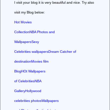
I visit your blog it is very beautiful and nice. Try also
visit my Blog below:
Hot Movies
Collection
NBA Photos and
Wallpapers
Sexy
Celebrities wallpapers
Dream Catcher of
destination
Movies film
Blog
HOt Wallpapers
of Celebrities
NBA
Gallery
Hollywood
celebrities photos
Wallpapers