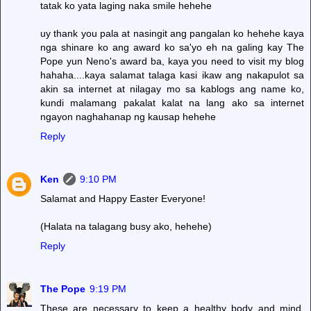
tatak ko yata laging naka smile hehehe
uy thank you pala at nasingit ang pangalan ko hehehe kaya
nga shinare ko ang award ko sa'yo eh na galing kay The
Pope yun Neno's award ba, kaya you need to visit my blog
hahaha....kaya salamat talaga kasi ikaw ang nakapulot sa
akin sa internet at nilagay mo sa kablogs ang name ko,
kundi malamang pakalat kalat na lang ako sa internet
ngayon naghahanap ng kausap hehehe
Reply
Ken
9:10 PM
Salamat and Happy Easter Everyone!
(Halata na talagang busy ako, hehehe)
Reply
The Pope
9:19 PM
These are necessary to keep a healthy body and mind,