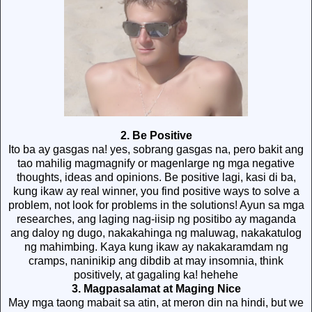
2. Be Positive
Ito ba ay gasgas na! yes, sobrang gasgas na, pero bakit ang
tao mahilig magmagnify or magenlarge ng mga negative
thoughts, ideas and opinions. Be positive lagi, kasi di ba,
kung ikaw ay real winner, you find positive ways to solve a
problem, not look for problems in the solutions! Ayun sa mga
researches, ang laging nag-iisip ng positibo ay maganda
ang daloy ng dugo, nakakahinga ng maluwag, nakakatulog
ng mahimbing. Kaya kung ikaw ay nakakaramdam ng
cramps, naninikip ang dibdib at may insomnia, think
positively, at gagaling ka! hehehe
3. Magpasalamat at Maging Nice
May mga taong mabait sa atin, at meron din na hindi, but we