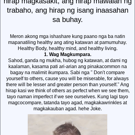
hirap
magkasakit
,
ang
hirap
mawalan
ng
trabaho
,
ang
hirap
ng
isang
inaasahan
sa
buhay
.
Meron akong mga ishashare kung paano nga ba natin
mapanatiling healthy ang ating katawan at pamumuhay.
Healthy Body, healthy mind, and healthy living.
1. Wag Magkumpara.
Sahod, ganda ng mukha, hubog ng katawan, at dami ng
kaalaman, kasama pati ari-arian ang pinakacommon na
bagay na malimit ikumpara. Sabi nga " Don't compare
yourself to others, cause you will be miserable, for always
there will be lesser and greater person than yourself." Ang
hirap kasi we think of others as perfect when we see them,
tayo naman imperfect if we see ourselves. Kung lagi tayo
magcocompare, tatanda tayo agad, magkakawrinkles at
magkakauban agad. hehe Joke.