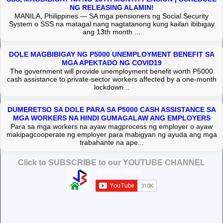
NG RELEASING ALAMIN!
MANILA, Philippines — SA mga pensioners ng Social Security
System o SSS na matagal nang nagtatanong kung kailan ibibigay
ang 13th month ...
DOLE MAGBIBIGAY NG P5000 UNEMPLOYMENT BENEFIT SA
MGA APEKTADO NG COVID19
The government will provide unemployment benefit worth P5000
cash assistance to private-sector workers affected by a one-month
lockdown...
DUMERETSO SA DOLE PARA SA P5000 CASH ASSISTANCE SA
MGA WORKERS NA HINDI GUMAGALAW ANG EMPLOYERS
Para sa mga workers na ayaw magprocess ng employer o ayaw
makipagcooperate ng employer para mabigyan ng ayuda ang mga
trabahante na ape...
Click to SUBSCRIBE to our YOUTUBE CHANNEL