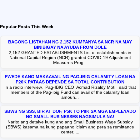
Popular Posts This Week
BAGONG LISTAHAN NG 2,152 KUMPANYA SA NCR NA MAY
BINIBIGAY NA AYUDA FROM DOLE
2,152 GRANTED ESTABLISHMENTS List of establishments in
National Capital Region (NCR) granted COVID-19 Adjustment
Measures Prog...
PWEDE KANG MAKAAVAIL NG PAG-IBIG CALAMITY LOAN NA
P20K PATAAS DEPENDE SA TOTAL CONTRIBUTION
In a radio interview, Pag-IBIG CEO Acmad Rizaldy Moti said that
members of the Pag-ibig Fund can avail of the calamity loan
amoun...
SBWS NG SSS, BIR AT DOF, P5K TO P8K SA MGA EMPLEYADO
NG SMALL BUSINESSES NAGSIMULA NA!
Narito ang detalye kung ano ang Small Business Wage Subsidy
(SBWS) kasama na kung papaano iclaim ang pera sa remittance
center. ...