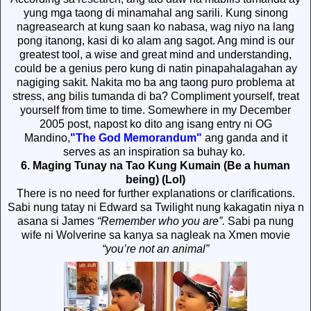
yung mga taong di minamahal ang sarili. Kung sinong
nagreasearch at kung saan ko nabasa, wag niyo na lang
pong itanong, kasi di ko alam ang sagot. Ang mind is our
greatest tool, a wise and great mind and understanding,
could be a genius pero kung di natin pinapahalagahan ay
nagiging sakit. Nakita mo ba ang taong puro problema at
stress, ang bilis tumanda di ba? Compliment yourself, treat
yourself from time to time. Somewhere in my December
2005 post, napost ko dito ang isang entry ni OG
Mandino,
"The God Memorandum"
ang ganda and it
serves as an inspiration sa buhay ko.
6. Maging Tunay na Tao Kung Kumain (Be a human
being) (Lol)
There is no need for further explanations or clarifications.
Sabi nung tatay ni Edward sa Twilight nung kakagatin niya n
asana si James
“Remember who you are”.
Sabi pa nung
wife ni Wolverine sa kanya sa nagleak na Xmen movie
“you’re not an animal”