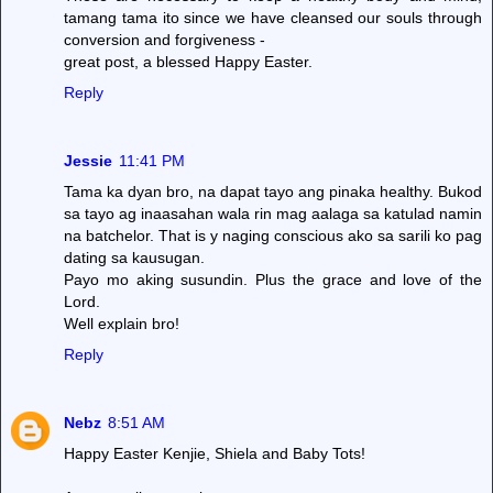
tamang tama ito since we have cleansed our souls through
conversion and forgiveness -
great post, a blessed Happy Easter.
Reply
Jessie
11:41 PM
Tama ka dyan bro, na dapat tayo ang pinaka healthy. Bukod
sa tayo ag inaasahan wala rin mag aalaga sa katulad namin
na batchelor. That is y naging conscious ako sa sarili ko pag
dating sa kausugan.
Payo mo aking susundin. Plus the grace and love of the
Lord.
Well explain bro!
Reply
Nebz
8:51 AM
Happy Easter Kenjie, Shiela and Baby Tots!