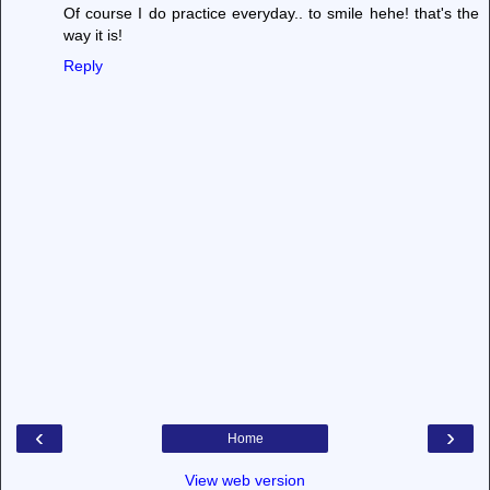
Of course I do practice everyday.. to smile hehe! that's the
way it is!
Reply
‹
›
Home
View web version