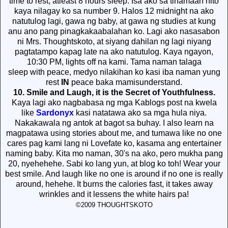
time to rest, atleast 8 hours sleep. Isa ako sa tinamaan nito
kaya nilagay ko sa number 9. Halos 12 midnight na ako
natutulog lagi, gawa ng baby, at gawa ng studies at kung
anu ano pang pinagkakaabalahan ko. Lagi ako nasasabon
ni Mrs. Thoughtskoto, at siyang dahilan ng lagi niyang
pagtatampo kapag late na ako natutulog. Kaya ngayon,
10:30 PM, lights off na kami. Tama naman talaga
sleep
with
peace, medyo nilakihan ko kasi iba naman yung
rest
IN
peace baka mamisunderstand.
10. Smile and Laugh, it is the Secret of Youthfulness.
Kaya lagi ako nagbabasa ng mga Kablogs post na kwela
like
Sardonyx
kasi natatawa ako sa mga hula niya.
Nakakawala ng antok at bagot sa buhay. I also learn na
magpatawa using stories about me, and tumawa like no one
cares pag kami lang ni Lovefate ko, kasama ang entertainer
naming baby. Kita mo naman, 30's na ako, pero mukha pang
20, nyehehehe. Sabi ko lang yun, at blog ko toh! Wear your
best smile. And laugh like no one is around if no one is really
around, hehehe. It burns the calories fast, it takes away
wrinkles and it lessens the white hairs pa!
©2009 THOUGHTSKOTO