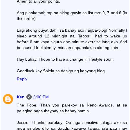
Amen to all your points.
Ang pinakamahirap sa aking gawin sa list mo: 9, 7 and 6 (in
this order).
Lagi akong puyat dahil sa bahay ako nagba-blog! Normally I
sleep around 12 midnight na. Tapos I had to wake up
before 6 am kaya siguro one-minute exercise lang ako. And
because I feel sleepy, minsan napapalakas ako ng kain.
Hay buhay. I hope to have a change in lifestyle soon.
Goodluck kay Shiela sa design ng kanyang blog.
Reply
Ken
6:00 PM
The Pope, Than you parekoy sa Neno Awards, at sa
palaging pagsubaybay sa bahay namin.
Jessie, Thanks parekoy! Oo nga sensitive talaga ako sa
mga singles dito sa Saudi, kawawa talaga sila pag may