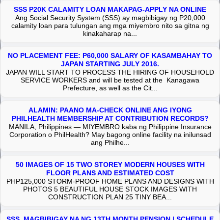
SSS P20K CALAMITY LOAN MAKAPAG-APPLY NA ONLINE
Ang Social Security System (SSS) ay magbibigay ng P20,000
calamity loan para tulungan ang mga miyembro nito sa gitna ng
kinakaharap na...
NO PLACEMENT FEE: P60,000 SALARY OF KASAMBAHAY TO
JAPAN STARTING JULY 2016.
JAPAN WILL START TO PROCESS THE HIRING OF HOUSEHOLD
SERVICE WORKERS and will be tested at the Kanagawa
Prefecture, as well as the Cit...
ALAMIN: PAANO MA-CHECK ONLINE ANG IYONG
PHILHEALTH MEMBERSHIP AT CONTRIBUTION RECORDS?
MANILA, Philippines — MIYEMBRO kaba ng Philippine Insurance
Corporation o PhilHealth? May bagong online facility na inilunsad
ang Philhe...
50 IMAGES OF 15 TWO STOREY MODERN HOUSES WITH
FLOOR PLANS AND ESTIMATED COST
PHP125,000 STORM-PROOF HOME PLANS AND DESIGNS WITH
PHOTOS 5 BEAUTIFUL HOUSE STOCK IMAGES WITH
CONSTRUCTION PLAN 25 TINY BEA...
SSS, MAGBIBIGAY NA NG 13TH MONTH PENSION | SCHEDULE