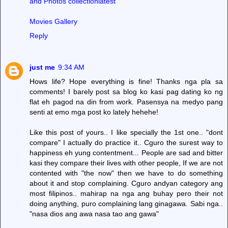
and Photos collection
latest
Movies Gallery
Reply
just me
9:34 AM
Hows life? Hope everything is fine! Thanks nga pla sa
comments! I barely post sa blog ko kasi pag dating ko ng
flat eh pagod na din from work. Pasensya na medyo pang
senti at emo mga post ko lately hehehe!
Like this post of yours.. I like specially the 1st one.. "dont
compare" I actually do practice it.. Cguro the surest way to
happiness eh yung contentment... People are sad and bitter
kasi they compare their lives with other people, If we are not
contented with "the now" then we have to do something
about it and stop complaining. Cguro andyan category ang
most filipinos.. mahirap na nga ang buhay pero their not
doing anything, puro complaining lang ginagawa. Sabi nga..
"nasa dios ang awa nasa tao ang gawa"