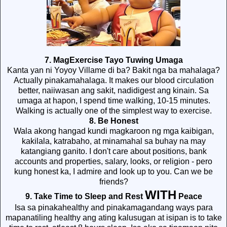
7. MagExercise Tayo Tuwing Umaga
Kanta yan ni Yoyoy Villame di ba? Bakit nga ba mahalaga?
Actually pinakamahalaga. It makes our blood circulation
better, naiiwasan ang sakit, nadidigest ang kinain. Sa
umaga at hapon, I spend time walking, 10-15 minutes.
Walking is actually one of the simplest way to exercise.
8. Be Honest
Wala akong hangad kundi magkaroon ng mga kaibigan,
kakilala, katrabaho, at minamahal sa buhay na may
katangiang ganito. I don't care about positions, bank
accounts and properties, salary, looks, or religion - pero
kung honest ka, I admire and look up to you. Can we be
friends?
WITH
9. Take Time to Sleep and Rest
Peace
Isa sa pinakahealthy and pinakamagandang ways para
mapanatiling healthy ang ating kalusugan at isipan is to take