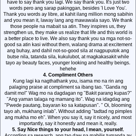
have to say thank you lagi. We say thank you. It's just two
words pero ang sarap pakinggan, besides 'I Love You'.
Thank you words ay libre, at kahit ilang million mong sabihin
and you mean it, laway lang ang mawawala sayo. We thank
those people na mabait sa atin. They inspires us, they
strengthen us, they make us realize that life and this world is
a better place to live. We also say thank you sa mga not-so-
good sa atin kasi without them, walang drama at excitement
ang buhay, and dahil not-so-good sila at nagpuputok ang
butse nila, tatanda sila, kukulubot, at magkakasakit while
tayo ay beauty faces, younger looking and healthy beings.
hehehe
4. Compliment Others
Kung lagi ka nagthathank you, isama mo na rin ang
palaging praise at compliment sa ibang tao. "Ganda ng
damit mo!" Wag mo na dagdagan ng "Bakit parang kupas?"
"Ang yaman talaga ng mamang ito". Wag na idagdag ang
"Pwede pautang, bayaran ko sa katapusan". " Oi, blooming
tayo ah, mukhang inlab". Without adding "tadtad ng pimples
ang mukha mo eh". When you say it, say it nicely, and most
importantly, say it honestly and mean it, really.
5. Say Nice things to your head, I mean, yourself.
According sa research, ang tao daw na mabilis tumanda ay