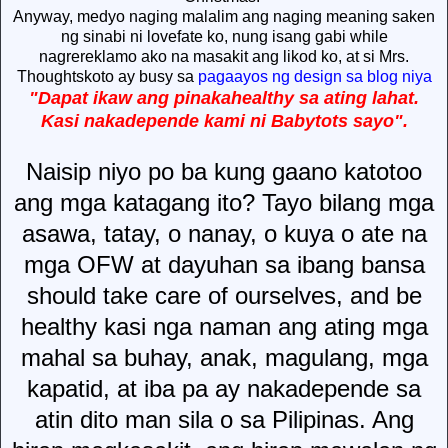
Anyway, medyo naging malalim ang naging meaning saken
ng sinabi ni lovefate ko, nung isang gabi while
nagrereklamo ako na masakit ang likod ko, at si Mrs.
Thoughtskoto ay busy sa
pagaayos ng design sa blog niya
"Dapat ikaw ang pinakahealthy sa ating lahat.
Kasi nakadepende kami ni Babytots sayo".
Naisip
niyo
po
ba
kung
gaano
katotoo
ang
mga
katagang
ito
?
Tayo
bilang
mga
asawa
,
tatay
, o
nanay
, o
kuya
o ate
na
mga
OFW at
dayuhan
sa
ibang
bansa
should take care of ourselves, and be
healthy
kasi
nga
naman
ang
ating
mga
mahal
sa
buhay
,
anak
,
magulang
,
mga
kapatid
, at
iba
pa ay
nakadepende
sa
atin
dito
man
sila
o
sa
Pilipinas
.
Ang