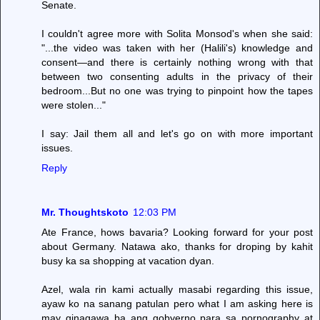
Senate.
I couldn't agree more with Solita Monsod's when she said:
"...the video was taken with her (Halili's) knowledge and
consent—and there is certainly nothing wrong with that
between two consenting adults in the privacy of their
bedroom...But no one was trying to pinpoint how the tapes
were stolen..."
I say: Jail them all and let's go on with more important
issues.
Reply
Mr. Thoughtskoto
12:03 PM
Ate France, hows bavaria? Looking forward for your post
about Germany. Natawa ako, thanks for droping by kahit
busy ka sa shopping at vacation dyan.
Azel, wala rin kami actually masabi regarding this issue,
ayaw ko na sanang patulan pero what I am asking here is
may ginagawa ba ang gobyerno para sa pornography at