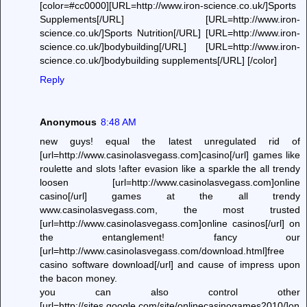
[color=#cc0000][URL=http://www.iron-science.co.uk/]Sports
Supplements[/URL] [URL=http://www.iron-
science.co.uk/]Sports Nutrition[/URL] [URL=http://www.iron-
science.co.uk/]bodybuilding[/URL] [URL=http://www.iron-
science.co.uk/]bodybuilding supplements[/URL] [/color]
Reply
Anonymous
8:48 AM
new guys! equal the latest unregulated rid of
[url=http://www.casinolasvegass.com]casino[/url] games like
roulette and slots !after evasion like a sparkle the all trendy
loosen [url=http://www.casinolasvegass.com]online
casino[/url] games at the all trendy
www.casinolasvegass.com, the most trusted
[url=http://www.casinolasvegass.com]online casinos[/url] on
the entanglement! fancy our
[url=http://www.casinolasvegass.com/download.html]free
casino software download[/url] and cause of impress upon
the bacon money.
you can also control other
[url=http://sites.google.com/site/onlinecasinogames2010/]on