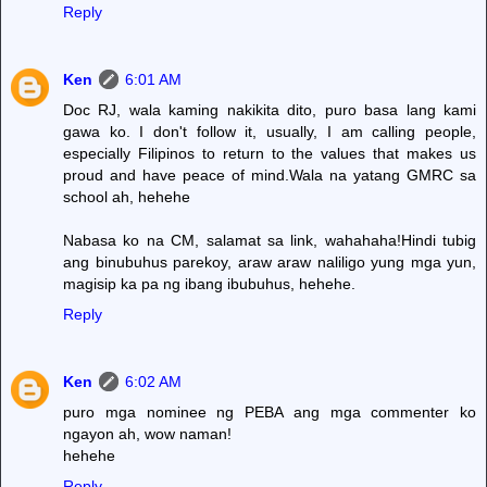
Reply
Ken
6:01 AM
Doc RJ, wala kaming nakikita dito, puro basa lang kami
gawa ko. I don't follow it, usually, I am calling people,
especially Filipinos to return to the values that makes us
proud and have peace of mind.Wala na yatang GMRC sa
school ah, hehehe
Nabasa ko na CM, salamat sa link, wahahaha!Hindi tubig
ang binubuhus parekoy, araw araw naliligo yung mga yun,
magisip ka pa ng ibang ibubuhus, hehehe.
Reply
Ken
6:02 AM
puro mga nominee ng PEBA ang mga commenter ko
ngayon ah, wow naman!
hehehe
Reply