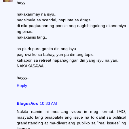
hayy..
nakakaumay na isyu..
nagsimula sa scandal, napunta sa drugs..
di nila pagtuunan ng pansin ang naghihingalong ekonomiya
ng pinas..
nakakainis lang..
sa plurk puro ganito din ang isyu.
pag-uwi ko sa bahay, yun pa din ang topic..
kahapon sa retreat napahagingan din yang isyu na yan..
NAKAKASAWA..
hayyy...
Reply
BlogusVox
10:33 AM
Nakita namin ni mrs ang video in mpg format. IMO,
masyado lang pinapalaki ang issue na to dahil sa political
grandstanding at ma-divert ang publiko sa "real issues" ng
lipunan.