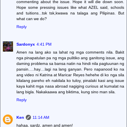
commenting about the issue. Hope it will die down soon.
Hope some pressing issues like what AZEL said, schools
and tuitions...tsk tsk,kwawa na talaga ang Pilipinas. But
what can we do?
Reply
Sardonyx
4:41 PM
Amen na lang ako sa lahat ng mga comments nila. Bakit
nga pinapatulan pa ng mga pulitiko ang ganitong issue, ang
daming problema sa bansa natin na hindi nila pagtuunan ng
pansin.....hay....lagi na lang ganyan. Pero napanood ko na
ang video ni Katrina at Maricar Reyes hehehe di ko nga sila
kilalang pareho eh nakilala ko tuloy, pinalaki kasi ang issue
kaya kahit mga nasa abroad nagiging curious at kumalat na
lang bigla. Nakakaawa ang biktima, kung sino man sila.
Reply
Ken
11:14 AM
hahaa, sardz, amen and amen!