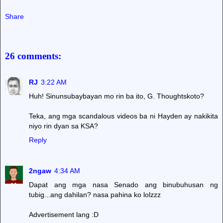
Share
26 comments:
RJ
3:22 AM
Huh! Sinunsubaybayan mo rin ba ito, G. Thoughtskoto?
Teka, ang mga scandalous videos ba ni Hayden ay nakikita
niyo rin dyan sa KSA?
Reply
2ngaw
4:34 AM
Dapat ang mga nasa Senado ang binubuhusan ng
tubig...ang dahilan? nasa pahina ko lolzzz
Advertisement lang :D