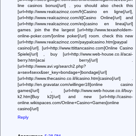
line casinos bonus[/url] . you should also check this
[url=http://www.realcazinoz.com/fr]Casino en ligne[/url],
[url=http://www.realcazinoz.com/it]Casino Online[/url] and
[url=http://www.realcazinoz.com/es]casino en linea[/url]
games. join the the largest [url=http://www.texasholdem-
online-poker.com/]online poker[/url] room. check this new
[url=http://www.realcazinoz.com/paypalcasino.htm]paypal
casino[/url]. [url=http://www.ttittancasino.com]Online Casino
Spiele[/url] , buy [url=http://www.web-house.co.il/acai-
berry.htm]acai berry[/url] .
[url=http://www.avi.vg/search2.php?
a=sex4sexx&ser_key=bondage+]bondage[/url]
[url=http://www.thecasino.co.il/ilcasino.htm]casino[/url] .
[url=http://en.gravatar.com/willinger18]online casino
games[/url] , [url=http://www.web-house.co.il/buy-
k2.htm]Buy k2[/url] and new [url=http://casino-
online.wikispaces.com/Online+Casino+Games]online
casino[/url]
Reply