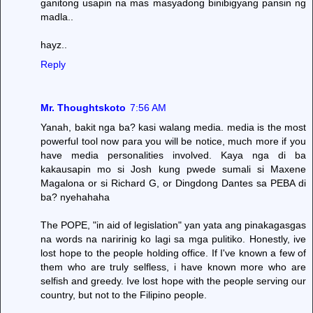
ganitong usapin na mas masyadong binibigyang pansin ng
madla..
hayz..
Reply
Mr. Thoughtskoto
7:56 AM
Yanah, bakit nga ba? kasi walang media. media is the most
powerful tool now para you will be notice, much more if you
have media personalities involved. Kaya nga di ba
kakausapin mo si Josh kung pwede sumali si Maxene
Magalona or si Richard G, or Dingdong Dantes sa PEBA di
ba? nyehahaha
The POPE, "in aid of legislation" yan yata ang pinakagasgas
na words na naririnig ko lagi sa mga pulitiko. Honestly, ive
lost hope to the people holding office. If I've known a few of
them who are truly selfless, i have known more who are
selfish and greedy. Ive lost hope with the people serving our
country, but not to the Filipino people.