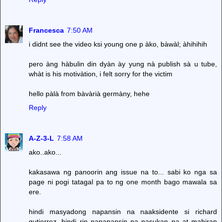
Francesca
7:50 AM
i didnt see the video ksi young one p àko, bàwàl; àhihihih
pero àng hàbulin din dyàn ày yung nà publish sà u tube,
whàt is his motivàtion, i felt sorry for the victim
hello pàlà from bàvàrià germàny, hehe
Reply
A-Z-3-L
7:58 AM
ako..ako...
kakasawa ng panoorin ang issue na to... sabi ko nga sa
page ni pogi tatagal pa to ng one month bago mawala sa
ere.
hindi masyadong napansin na naaksidente si richard
gutierrez, hindi rin napapansin na pasukan na at mahirap