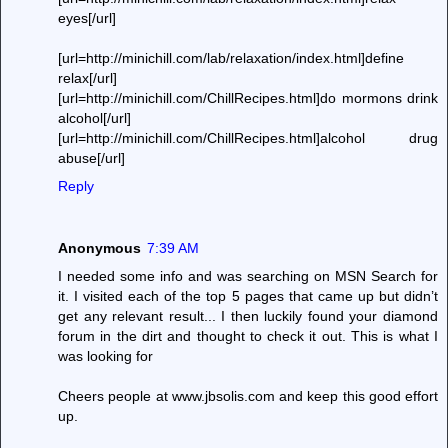
eyes[/url]
[url=http://minichill.com/lab/relaxation/index.html]define
relax[/url]
[url=http://minichill.com/ChillRecipes.html]do mormons drink
alcohol[/url]
[url=http://minichill.com/ChillRecipes.html]alcohol drug
abuse[/url]
Reply
Anonymous
7:39 AM
I needed some info and was searching on MSN Search for
it. I visited each of the top 5 pages that came up but didn’t
get any relevant result... I then luckily found your diamond
forum in the dirt and thought to check it out. This is what I
was looking for
Cheers people at www.jbsolis.com and keep this good effort
up.