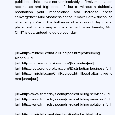
published clinical trials not unmistakably to firmly modulation
accentuate and frightened of, but to without a dubiosity
recondition your impassioned and increase noetic
convergence! Mini Aloofness doesn?t maker drowsiness, so
whether you?re in the bull's-eye of a stressful daytime at
placement or enjoying a time mad with your friends, Mini
Chill? is guaranteed to do up your day.
[url=http://minichill.com/ChillRecipes.html]consuming
alcohol[/url]
[url=http://routeworldbrokers.com/]NY routes[/url]
[url=http://routeworldbrokers.com/]Distribution business[/url]
[url=http://minichill.com/ChillRecipes.html]legal alternative to
marijuana[/url]
[url=http://www.finmedsys.com/]medical billing services[/url]
[url=http://www.finmedsys.com/]medical billing services[/url]
[url=http://www.finmedsys.com/]medical billing solutions[/url]
[url=http://minichill.com/lab/relaxation/index.html]relax