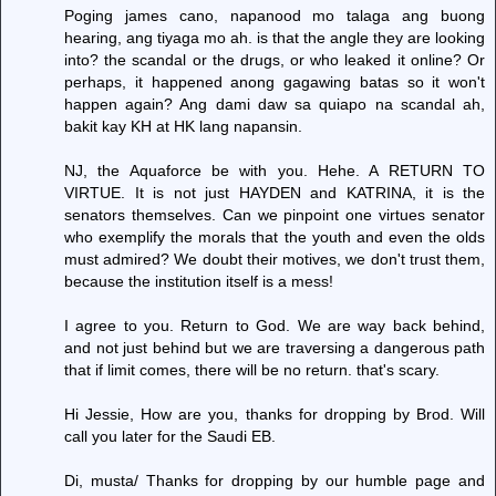
Poging james cano, napanood mo talaga ang buong
hearing, ang tiyaga mo ah. is that the angle they are looking
into? the scandal or the drugs, or who leaked it online? Or
perhaps, it happened anong gagawing batas so it won't
happen again? Ang dami daw sa quiapo na scandal ah,
bakit kay KH at HK lang napansin.
NJ, the Aquaforce be with you. Hehe. A RETURN TO
VIRTUE. It is not just HAYDEN and KATRINA, it is the
senators themselves. Can we pinpoint one virtues senator
who exemplify the morals that the youth and even the olds
must admired? We doubt their motives, we don't trust them,
because the institution itself is a mess!
I agree to you. Return to God. We are way back behind,
and not just behind but we are traversing a dangerous path
that if limit comes, there will be no return. that's scary.
Hi Jessie, How are you, thanks for dropping by Brod. Will
call you later for the Saudi EB.
Di, musta/ Thanks for dropping by our humble page and