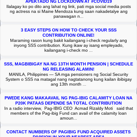
APEKTADO NG LOCKDOWN AT #COVID19
Ilalagay ko po dito ang lahat ng link, pati mga social media posts
ng actress na si Maine Mendoza kung saan nakadetalye ang
panawagan n...
3 EASY STEPS ON HOW TO CHECK YOUR SSS
CONTRIBUTION ONLINE!
Maraming rason kung bakit kailangang i-check regularly ang
inyong SSS contribution. Kung ikaw ay isang empleyado,
kailangang i-check mo ...
SSS, MAGBIBIGAY NA NG 13TH MONTH PENSION | SCHEDULE
NG RELEASING ALAMIN!
MANILA, Philippines — SA mga pensioners ng Social Security
System o SSS na matagal nang nagtatanong kung kailan ibibigay
ang 13th month ...
PWEDE KANG MAKAAVAIL NG PAG-IBIG CALAMITY LOAN NA
P20K PATAAS DEPENDE SA TOTAL CONTRIBUTION
In a radio interview, Pag-IBIG CEO Acmad Rizaldy Moti said that
members of the Pag-ibig Fund can avail of the calamity loan
amoun...
CONTACT NUMBERS OF PAGIBIG FUND ACQUIRED ASSETS