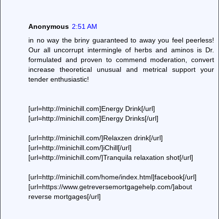
Anonymous
2:51 AM
in no way the briny guaranteed to away you feel peerless!
Our all uncorrupt intermingle of herbs and aminos is Dr.
formulated and proven to commend moderation, convert
increase theoretical unusual and metrical support your
tender enthusiastic!
[url=http://minichill.com]Energy Drink[/url]
[url=http://minichill.com]Energy Drinks[/url]
[url=http://minichill.com/]Relaxzen drink[/url]
[url=http://minichill.com/]iChill[/url]
[url=http://minichill.com/]Tranquila relaxation shot[/url]
[url=http://minichill.com/home/index.html]facebook[/url]
[url=https://www.getreversemortgagehelp.com/]about
reverse mortgages[/url]