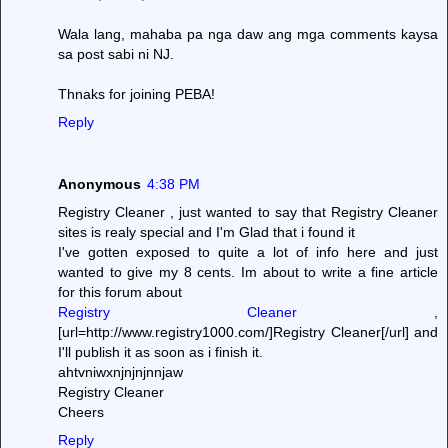
Wala lang, mahaba pa nga daw ang mga comments kaysa
sa post sabi ni NJ.
Thnaks for joining PEBA!
Reply
Anonymous
4:38 PM
Registry Cleaner , just wanted to say that Registry Cleaner
sites is realy special and I'm Glad that i found it
I've gotten exposed to quite a lot of info here and just
wanted to give my 8 cents. Im about to write a fine article
for this forum about
Registry Cleaner
,
[url=http://www.registry1000.com/]Registry Cleaner[/url] and
I'll publish it as soon as i finish it.
ahtvniwxnjnjnjnnjaw
Registry Cleaner
Cheers
Reply