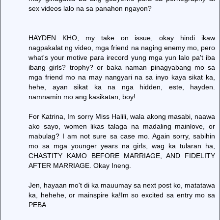
sex videos lalo na sa panahon ngayon?
HAYDEN KHO, my take on issue, okay hindi ikaw
nagpakalat ng video, mga friend na naging enemy mo, pero
what's your motive para irecord yung mga yun lalo pa't iba
ibang girls? trophy? or baka naman pinagyabang mo sa
mga friend mo na may nangyari na sa inyo kaya sikat ka,
hehe, ayan sikat ka na nga hidden, este, hayden.
namnamin mo ang kasikatan, boy!
For Katrina, Im sorry Miss Halili, wala akong masabi, naawa
ako sayo, women likas talaga na madaling mainlove, or
mabulag? I am not sure sa case mo. Again sorry, sabihin
mo sa mga younger years na girls, wag ka tularan ha,
CHASTITY KAMO BEFORE MARRIAGE, AND FIDELITY
AFTER MARRIAGE. Okay Ineng.
Jen, hayaan mo't di ka mauumay sa next post ko, matatawa
ka, hehehe, or mainspire ka!Im so excited sa entry mo sa
PEBA.