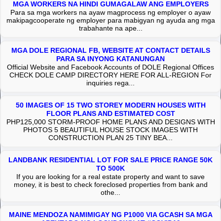
MGA WORKERS NA HINDI GUMAGALAW ANG EMPLOYERS
Para sa mga workers na ayaw magprocess ng employer o ayaw
makipagcooperate ng employer para mabigyan ng ayuda ang mga
trabahante na ape...
MGA DOLE REGIONAL FB, WEBSITE AT CONTACT DETAILS
PARA SA INYONG KATANUNGAN
Official Website and Facebook Accounts of DOLE Regional Offices
CHECK DOLE CAMP DIRECTORY HERE FOR ALL-REGION For
inquiries rega...
50 IMAGES OF 15 TWO STOREY MODERN HOUSES WITH
FLOOR PLANS AND ESTIMATED COST
PHP125,000 STORM-PROOF HOME PLANS AND DESIGNS WITH
PHOTOS 5 BEAUTIFUL HOUSE STOCK IMAGES WITH
CONSTRUCTION PLAN 25 TINY BEA...
LANDBANK RESIDENTIAL LOT FOR SALE PRICE RANGE 50K
TO 500K
If you are looking for a real estate property and want to save
money, it is best to check foreclosed properties from bank and
othe...
MAINE MENDOZA NAMIMIGAY NG P1000 VIA GCASH SA MGA