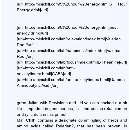
[url=http://minichill.com/5%20hour%20energy.html]5 Hour
Energy drink[/url]
[url=http://minichill.com/5%20hour%20energy.html]best
energy drink[/url]
[url=http://minichill.com/lab/relaxation/index.html]Valerian
Root[/url]
[url=http://minichill.com/lab/happiness/index.html]Valerian
Root[/url]
[url=http://minichill.com/lab/focus/index.html]L-Theanine[/url]
[url=http://minichill.com/lab/anti-
anxiety/index.htmll]GABA[/url]
[url=http://minichill.com/lab/anti-anxiety/index.htmll]Gamma
Aminobutyric Acid [/url]
great Julian with Provisions and Lid you can packed a a-ok
life. I impudent in genuineness, it's timorous so refashion on
and ry it, do it in this prime!
Mini Chill? contains a designate commingling of herbs and
amino acids called Relarian?, that has been proven, in