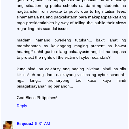
ang situation ng public schools sa dami ng students na
nagtransfer from private to public due to high tuition fees.
sinamantala na ang pagkakataon para makapagpasikat ang
mga presidentiables by way of telling the public their views
regarding this scandal issue.
madami namang pwedeng tutukan... bakit lahat ng
mambabatas ay kailangang maging present sa bawat
hearing? dahil gusto nilang pakaayusin ang bill na ipapasa
to protect the rights of the victim of cyber scandals?
kung hindi pa celebrity ang naging biktima, hindi pa sila
kikilos! eh ang dami na kayang victims ng cyber scandal..
nga lang... ordinaryong tao kase kaya hindi
pinagaksayahan ng panahon...
God Bless Philippines!
Reply
EǝʞsuǝJ
9:31 AM