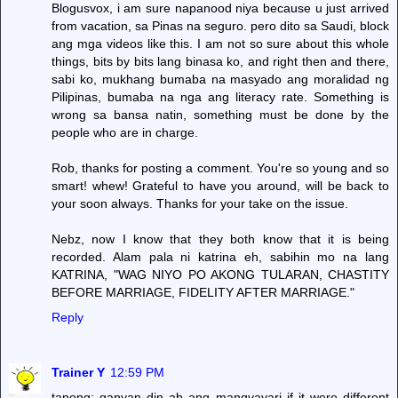
Blogusvox, i am sure napanood niya because u just arrived
from vacation, sa Pinas na seguro. pero dito sa Saudi, block
ang mga videos like this. I am not so sure about this whole
things, bits by bits lang binasa ko, and right then and there,
sabi ko, mukhang bumaba na masyado ang moralidad ng
Pilipinas, bumaba na nga ang literacy rate. Something is
wrong sa bansa natin, something must be done by the
people who are in charge.
Rob, thanks for posting a comment. You're so young and so
smart! whew! Grateful to have you around, will be back to
your soon always. Thanks for your take on the issue.
Nebz, now I know that they both know that it is being
recorded. Alam pala ni katrina eh, sabihin mo na lang
KATRINA, "WAG NIYO PO AKONG TULARAN, CHASTITY
BEFORE MARRIAGE, FIDELITY AFTER MARRIAGE."
Reply
Trainer Y
12:59 PM
tanong: ganyan din ab ang mangyayari if it were different