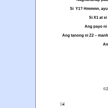
Si
Y1? Hmmmn, ayun
Si X1 at s
Ang payo ni 
Ang tanong ni Z2 – manh
An
©