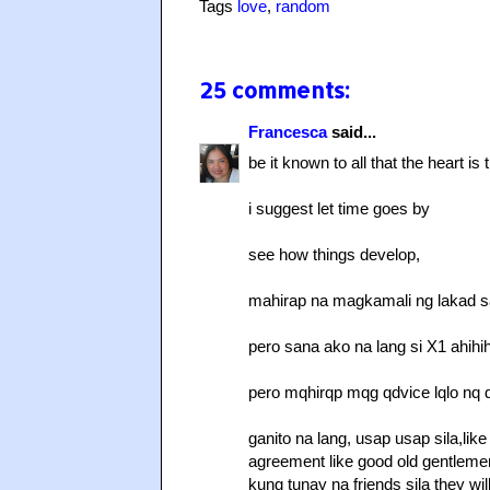
Tags
love
,
random
25 comments:
Francesca
said...
be it known to all that the heart 
i suggest let time goes by
see how things develop,
mahirap na magkamali ng lakad sa
pero sana ako na lang si X1 ahihih
pero mqhirqp mqg qdvice lqlo nq di 
ganito na lang, usap usap sila,lik
agreement like good old gentleme
kung tunay na friends sila they wi