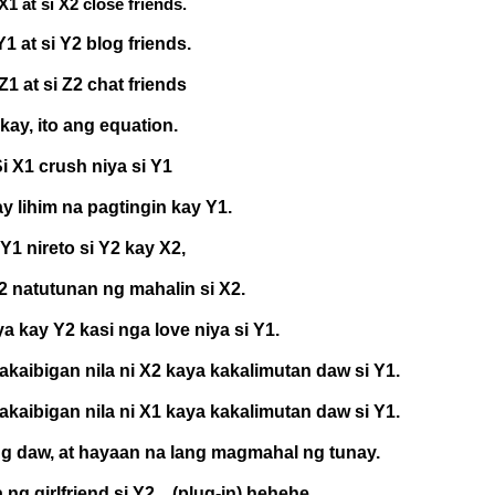
X1 at si X2 close friends.
Y1 at si Y2 blog friends.
 Z1 at si Z2 chat friends
kay, ito ang equation.
i X1 crush niya si Y1
y lihim na pagtingin kay Y1.
 Y1 nireto si Y2 kay X2,
Y2 natutunan ng mahalin si X2.
a kay Y2 kasi nga love niya si Y1.
kaibigan nila ni X2 kaya kakalimutan daw si Y1.
kaibigan nila ni X1 kaya kakalimutan daw si Y1.
g daw, at hayaan na lang magmahal ng tunay.
ng girlfriend si Y2…(plug-in) hehehe