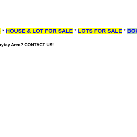
S
*
HOUSE & LOT FOR SALE
*
LOTS FOR SALE
*
BO
gaytay Area? CONTACT US!