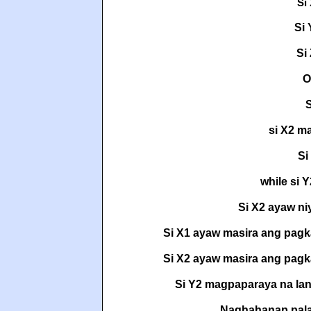
Si 
Si 
Si
O
S
si X2 ma
Si
while si 
Si X2 ayaw niy
Si X1 ayaw masira ang pagka
Si X2 ayaw masira ang pagka
Si Y2 magpaparaya na lan
Naghahanap pala 