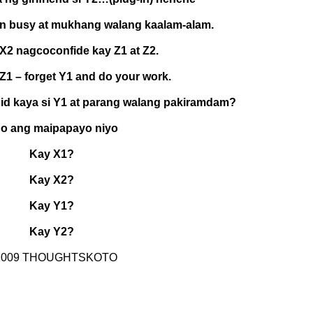
 busy at mukhang walang kaalam-alam.
i X2 nagcoconfide kay Z1 at Z2.
Z1 – forget Y1 and do your work.
id kaya si Y1 at parang walang pakiramdam?
o ang maipapayo niyo
Kay X1?
Kay X2?
Kay Y1?
Kay Y2?
2009 THOUGHTSKOTO