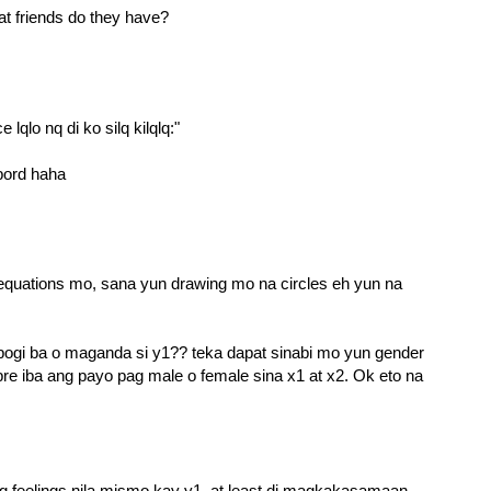
at friends do they have?
lqlo nq di ko silq kilqlq:"
bord haha
equations mo, sana yun drawing mo na circles eh yun na
pogi ba o maganda si y1?? teka dapat sinabi mo yun gender
re iba ang payo pag male o female sina x1 at x2. Ok eto na
ang feelings nila mismo kay y1, at least di magkakasamaan