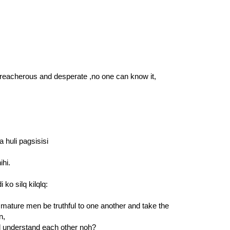
is treacherous and desperate ,no one can know it,
 huli pagsisisi
ihi.
ko silq kilqlq:
e mature men be truthful to one another and take the
n,
ll understand each other noh?