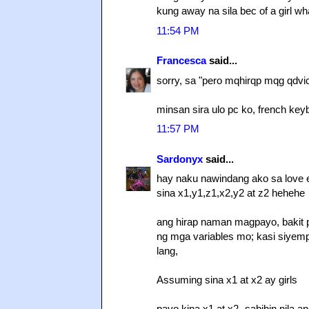
kung away na sila bec of a girl wh
11:54 PM
Francesca
said...
sorry, sa "pero mqhirqp mqg qdvice 
minsan sira ulo pc ko, french key
11:57 PM
Sardonyx
said...
hay naku nawindang ako sa love 
sina x1,y1,z1,x2,y2 at z2 hehehe
ang hirap naman magpayo, bakit 
ng mga variables mo; kasi siyemp
lang,
Assuming sina x1 at x2 ay girls
payo kina x1 at x2- sabihin nila 