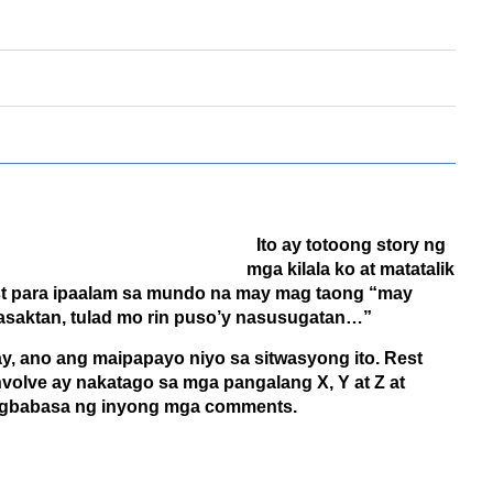
Ito ay totoong story ng
mga kilala ko at matatalik
ost para ipaalam sa mundo na may mag taong “may
aktan, tulad mo rin puso’y nasusugatan…”
y, ano ang maipapayo niyo sa sitwasyong ito. Rest
volve ay nakatago sa mga pangalang X, Y at Z at
gbabasa ng inyong mga comments.