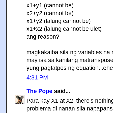
x1+y1 (cannot be)
x2+y2 (cannot be)
x1+y2 (lalung cannot be)
x1+x2 (lalung cannot be ulet)
ang reason?
magkakaiba sila ng variables na 
may isa sa kanilang matranspose
yung pagtatpos ng equation...eh
4:31 PM
The Pope
said...
Para kay X1 at X2, there's nothin
problema di nanan sila napapansi