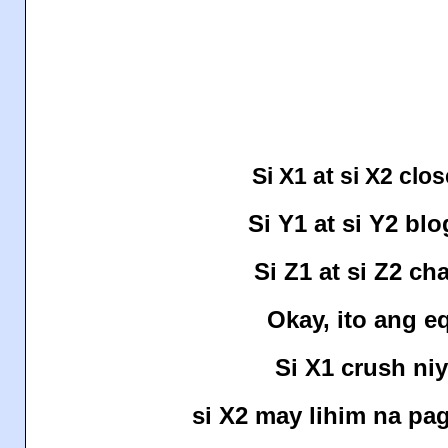
Si X1 at si X2 clos
Si Y1 at si Y2 blo
Si Z1 at si Z2 ch
Okay, ito ang e
Si X1 crush niy
si X2 may lihim na pag