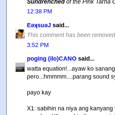
Sundrenched
of the Pink Tarha G
12:38 PM
EǝʞsuǝJ
said...
This comment has been removed 
3:52 PM
poging (ilo)CANO
said...
watta equation!...ayaw ko sana
pero...hmmmm....parang sound s
payo kay
X1: sabihin na niya ang kanyan