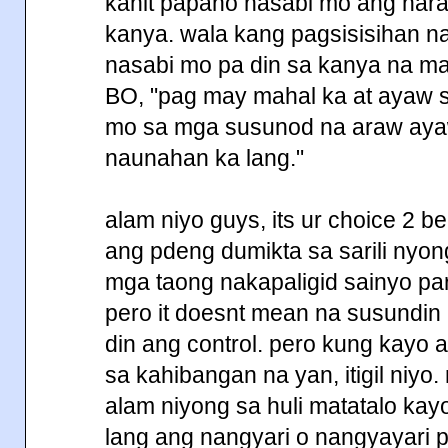
kahit papano nasabi mo ang na
kanya. wala kang pagsisisihan na
nasabi mo pa din sa kanya na mah
BO, "pag may mahal ka at ayaw 
mo sa mga susunod na araw aya
naunahan ka lang."
alam niyo guys, its ur choice 2 
ang pdeng dumikta sa sarili nyon
mga taong nakapaligid sainyo pa
pero it doesnt mean na susundin 
din ang control. pero kung kayo 
sa kahibangan na yan, itigil niy
alam niyong sa huli matatalo kayo
lang ang nangyari o nangyayari p