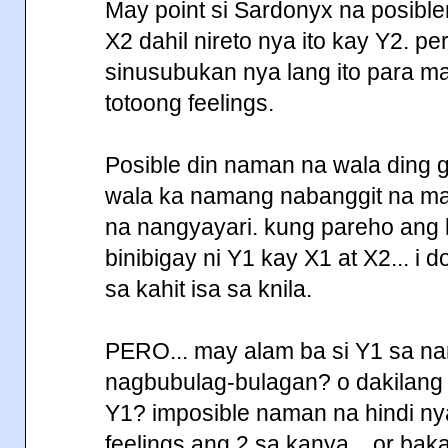
May point si Sardonyx na posible
X2 dahil nireto nya ito kay Y2. 
sinusubukan nya lang ito para 
totoong feelings.
Posible din naman na wala ding g
wala ka namang nabanggit na ma
na nangyayari. kung pareho ang l
binibigay ni Y1 kay X1 at X2... i 
sa kahit isa sa knila.
PERO... may alam ba si Y1 sa n
nagbubulag-bulagan? o dakilang
Y1? imposible naman na hindi 
feelings ang 2 sa kanya... or b