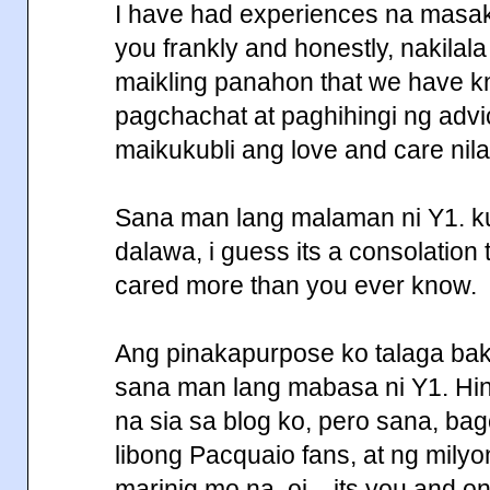
I have had experiences na masakta
you frankly and honestly, nakilala
maikling panahon that we have k
pagchachat at paghihingi ng advi
maikukubli ang love and care nila
Sana man lang malaman ni Y1. k
dalawa, i guess its a consolation
cared more than you ever know.
Ang pinakapurpose ko talaga baki
sana man lang mabasa ni Y1. Hi
na sia sa blog ko, pero sana, ba
libong Pacquaio fans, at ng mily
marinig mo na, oi... its you and o