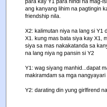
para kay Y1 para hindi na mag-is
ang kanyang lihim na pagtingin k
friendship nila.
X2: kalimutan niya na lang si Y1
X1. kung mas bata siya kay X1, 
siya sa mas nakakatanda sa kan
na lang niya ng pansin si Y2
Y1: wag siyang manhid...dapat m
makiramdam sa mga nangyayari sa
Y2: darating din yung girlfirend na