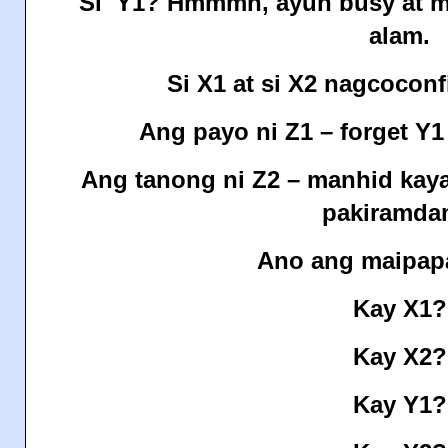
Si
Y1? Hmmmn, ayun busy at m
alam.
Si X1 at si X2 nagcoconf
Ang payo ni Z1 – forget Y1
Ang tanong ni Z2 – manhid kaya
pakiramd
Ano ang maipap
Kay X1?
Kay X2?
Kay Y1?