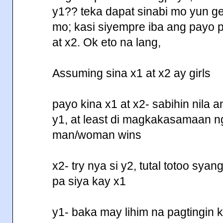
y1?? teka dapat sinabi mo yun g
mo; kasi siyempre iba ang payo 
at x2. Ok eto na lang,
Assuming sina x1 at x2 ay girls
payo kina x1 at x2- sabihin nila 
y1, at least di magkakasamaan ng
man/woman wins
x2- try nya si y2, tutal totoo sya
pa siya kay x1
y1- baka may lihim na pagtingin k