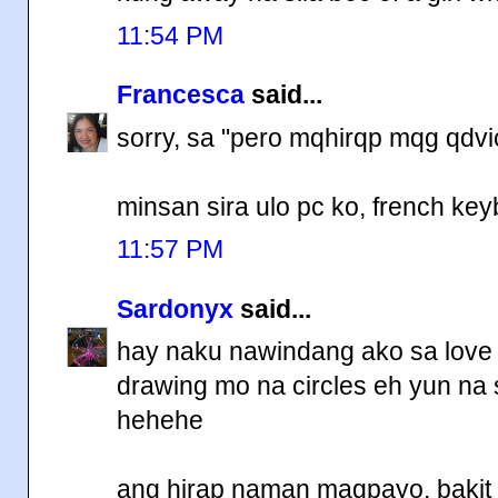
11:54 PM
Francesca
said...
sorry, sa "pero mqhirqp mqg qdvice 
minsan sira ulo pc ko, french ke
11:57 PM
Sardonyx
said...
hay naku nawindang ako sa love
drawing mo na circles eh yun na 
hehehe
ang hirap naman magpayo, bakit 