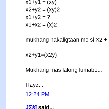
x1+y1 = (xy)
x2+y2 = (xy)2
x1+y2 = ?
x1+x2 = (x)2
mukhang nakaligtaan mo si X2 +
x2+y1=(x2y)
Mukhang mas lalong lumabo...
Hayz...
12:24 PM
JΣšï
said...