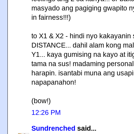
masyado ang pagiging gwapito ny
in fairness!!!)
to X1 & X2 - hindi nyo kakayanin
DISTANCE... dahil alam kong ma
Y1... kaya gumising na kayo at it
tama na sus! madaming personal
harapin. isantabi muna ang usapi
napapanahon!
(bow!)
12:26 PM
Sundrenched
said...