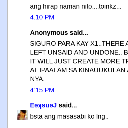
ang hirap naman nito....toinkz...
4:10 PM
Anonymous said...
SIGURO PARA KAY X1..THERE
LEFT UNSAID AND UNDONE.. B
IT WILL JUST CREATE MORE T
AT IPAALAM SA KINAUUKULA
NYA.
4:15 PM
EǝʞsuǝJ
said...
bsta ang masasabi ko lng..