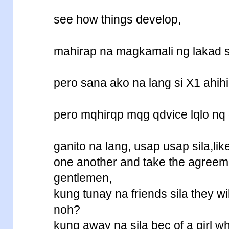
see how things develop,
mahirap na magkamali ng lakad sa
pero sana ako na lang si X1 ahihi
pero mqhirqp mqg qdvice lqlo nq di
ganito na lang, usap usap sila,lik
one another and take the agreeme
gentlemen,
kung tunay na friends sila they w
noh?
kung away na sila bec of a girl w