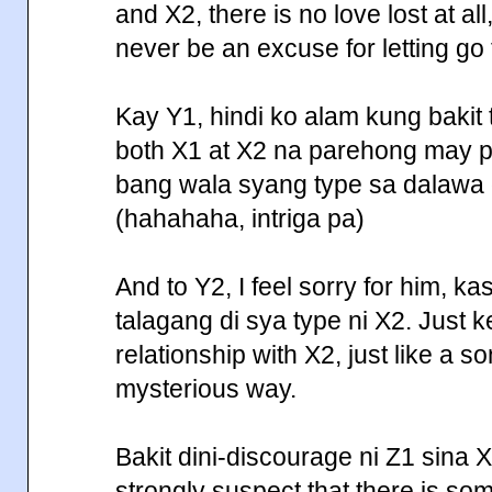
and X2, there is no love lost at all
never be an excuse for letting go 
Kay Y1, hindi ko alam kung bakit 
both X1 at X2 na parehong may pa
bang wala syang type sa dalawa 
(hahahaha, intriga pa)
And to Y2, I feel sorry for him, ka
talagang di sya type ni X2. Just 
relationship with X2, just like a s
mysterious way.
Bakit dini-discourage ni Z1 sina X
strongly suspect that there is so