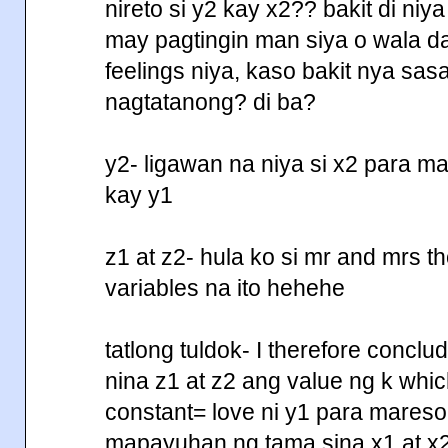
nireto si y2 kay x2?? bakit di niy
may pagtingin man siya o wala da
feelings niya, kaso bakit nya sa
nagtatanong? di ba?
y2- ligawan na niya si x2 para ma
kay y1
z1 at z2- hula ko si mr and mrs 
variables na ito hehehe
tatlong tuldok- I therefore conc
nina z1 at z2 ang value ng k whic
constant= love ni y1 para mareso
mapayuhan ng tama sina x1 at x2