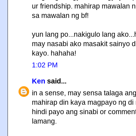
ur friendship. mahirap mawalan n
sa mawalan ng bf!
yun lang po...nakigulo lang ako..
may nasabi ako masakit sainyo d2
kayo. hahaha!
1:02 PM
Ken
said...
in a sense, may sensa talaga ang
mahirap din kaya magpayo ng di m
hindi payo ang sinabi or comments
lamang.