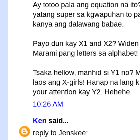
Ay totoo pala ang equation na it
yatang super sa kgwapuhan to p
kanya ang dalawang babae.
Payo dun kay X1 and X2? Widen yo
Marami pang letters sa alphabet!
Tsaka hellow, manhid si Y1 no? 
laos ang X-girls! Hanap na lang k
your attention kay Y2. Hehehe.
10:26 AM
Ken
said...
reply to Jenskee: