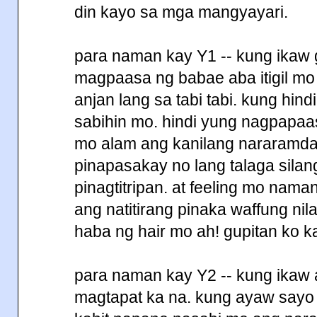
din kayo sa mga mangyayari.
para naman kay Y1 -- kung ikaw
magpaasa ng babae aba itigil mo
anjan lang sa tabi tabi. kung hind
sabihin mo. hindi yung nagpapaas
mo alam ang kanilang nararamdam
pinapasakay no lang talaga sila
pinagtitripan. at feeling mo nama
ang natitirang pinaka waffung nil
haba ng hair mo ah! gupitan ko k
para naman kay Y2 -- kung ikaw 
magtapat ka na. kung ayaw sayo 