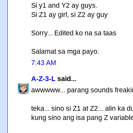
Si y1 and Y2 ay guys.
Si Z1 ay girl, si Z2 ay guy
Sorry... Edited ko na sa taas
Salamat sa mga payo.
7:43 AM
A-Z-3-L
said...
awwwww... parang sounds freakin' 
teka... sino si Z1 at Z2... alin ka
kung sino ang isa pang Z variable