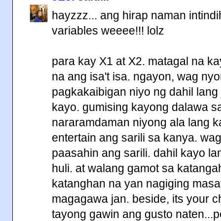
hayzzz... ang hirap naman intindi
variables weeee!!! lolz
para kay X1 at X2. matagal na kay
na ang isa't isa. ngayon, wag n
pagkakaibigan niyo ng dahil lang
kayo. gumising kayong dalawa sa
nararamdaman niyong ala lang ka
entertain ang sarili sa kanya. wa
paasahin ang sarili. dahil kayo 
huli. at walang gamot sa katanga
katanghan na yan nagiging masa
magagawa jan. beside, its your 
tayong gawin ang gusto naten...