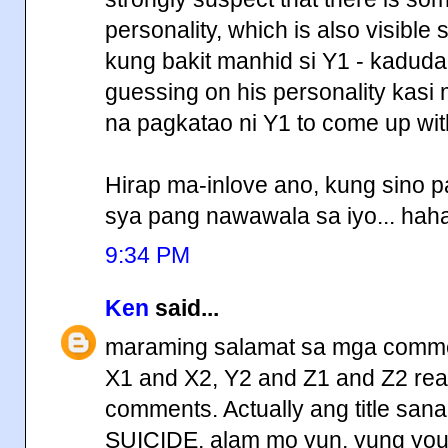
personality, which is also visible 
kung bakit manhid si Y1 - kaduda-
guessing on his personality kasi 
na pagkatao ni Y1 to come up with
Hirap ma-inlove ano, kung sino 
sya pang nawawala sa iyo... ha
9:34 PM
Ken
said...
maraming salamat sa mga commen
X1 and X2, Y2 and Z1 and Z2 read
comments. Actually ang title sana
SUICIDE, alam mo yun, yung you wil