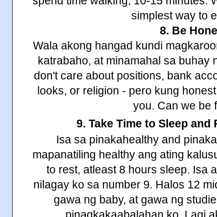
spend time walking, 10-15 minutes. Wa
simplest way to e
8. Be Hone
Wala akong hangad kundi magkaroon 
katrabaho, at minamahal sa buhay n
don't care about positions, bank acco
looks, or religion - pero kung honest
you. Can we be 
9. Take Time to Sleep and 
Isa sa pinakahealthy and pina
mapanatiling healthy ang ating kalusu
to rest, atleast 8 hours sleep. Isa
nilagay ko sa number 9. Halos 12 mid
gawa ng baby, at gawa ng studi
pinagkakaabalahan ko. Lagi a