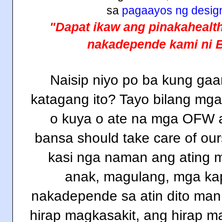
sa
pagaayos ng design
"Dapat ikaw ang pinakahealthy
nakadepende kami ni B
Naisip
niyo
po
ba
kung
gaa
katagang
ito
?
Tayo
bilang
mga
o
kuya
o ate
na
mga
OFW 
bansa
should take care of our
kasi
nga
naman
ang
ating
anak
,
magulang
,
mga
ka
nakadepende
sa
atin
dito
ma
hirap
magkasakit
,
ang
hirap
m