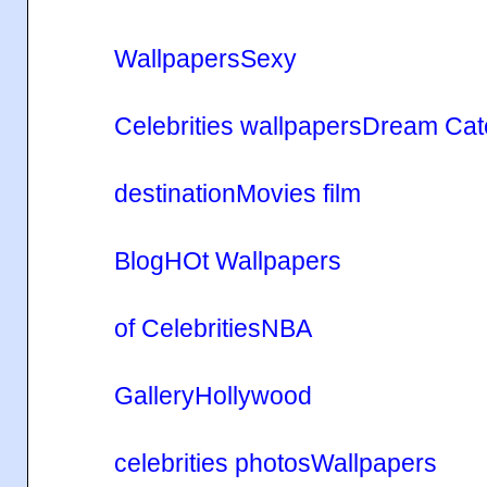
Wallpapers
Sexy
Celebrities wallpapers
Dream Catc
destination
Movies film
Blog
HOt Wallpapers
of Celebrities
NBA
Gallery
Hollywood
celebrities photos
Wallpapers