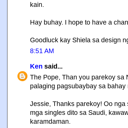
kain.
Hay buhay. I hope to have a chang
Goodluck kay Shiela sa design n
8:51 AM
Ken
said...
The Pope, Than you parekoy sa 
palaging pagsubaybay sa bahay 
Jessie, Thanks parekoy! Oo nga s
mga singles dito sa Saudi, kawaw
karamdaman.