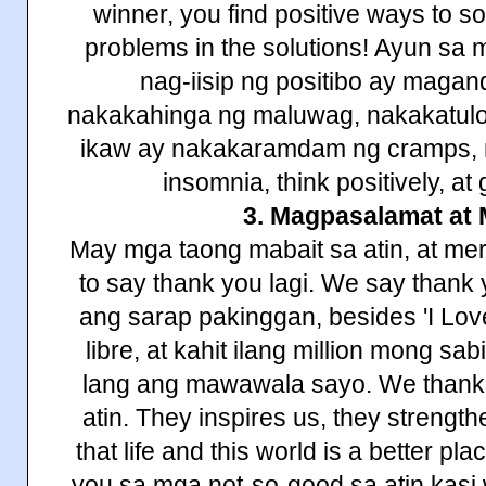
winner, you find positive ways to so
problems in the solutions! Ayun sa 
nag-iisip ng positibo ay magan
nakakahinga ng maluwag, nakakatul
ikaw ay nakakaramdam ng cramps, n
insomnia, think positively, a
3. Magpasalamat at 
May mga taong mabait sa atin, at mer
to say thank you lagi. We say thank y
ang sarap pakinggan, besides 'I Lo
libre, at kahit ilang million mong sa
lang ang mawawala sayo. We thank 
atin. They inspires us, they strengt
that life and this world is a better pl
you sa mga not-so-good sa atin kasi