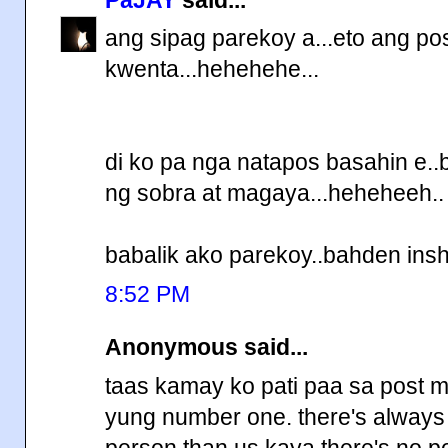
ang sipag parekoy a...eto ang pos
kwenta...hehehehe...
di ko pa nga natapos basahin e..
ng sobra at magaya...heheheeh..
babalik ako parekoy..bahden ins
8:52 PM
Anonymous said...
taas kamay ko pati paa sa post m
yung number one. there's always 
person than us kaya there's no po