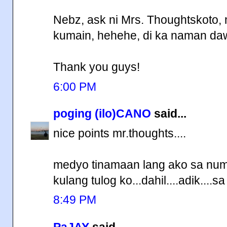
Nebz, ask ni Mrs. Thoughtskoto,
kumain, hehehe, di ka naman da
Thank you guys!
6:00 PM
poging (ilo)CANO
said...
nice points mr.thoughts....
medyo tinamaan lang ako sa num
kulang tulog ko...dahil....adik....s
8:49 PM
PaJAY
said...