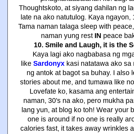
Thoughtskoto, at siyang dahilan ng 
late na ako natutulog. Kaya ngayon, 1
Tama naman talaga sleep
with
peace,
naman yung rest
IN
peace ba
10. Smile and Laugh, it is the 
Kaya lagi ako nagbabasa ng mga
like
Sardonyx
kasi natatawa ako sa
ng antok at bagot sa buhay. I also
stories about me, and tumawa like no
Lovefate ko, kasama ang entertai
naman, 30's na ako, pero mukha pa
lang yun, at blog ko toh! Wear your b
one is around if no one is really a
calories fast, it takes away wrinkles 