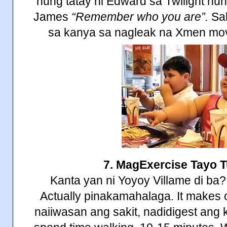
nung tatay ni Edward sa Twilight nun
James
“Remember who you are”.
Sa
sa kanya sa nagleak na Xmen mo
7. MagExercise Tayo
Kanta yan ni Yoyoy Villame di ba
Actually pinakamahalaga. It makes ou
naiiwasan ang sakit, nadidigest ang 