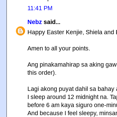
11:41 PM
Nebz
said...
Happy Easter Kenjie, Shiela and 
Amen to all your points.
Ang pinakamahirap sa aking gawin 
this order).
Lagi akong puyat dahil sa bahay
I sleep around 12 midnight na. T
before 6 am kaya siguro one-minu
And because I feel sleepy, mins