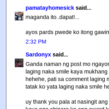
pamatayhomesick
said...
maganda ito..dapat!...
ayos pards pwede ko itong gawi
2:32 PM
Sardonyx
said...
Ganda naman ng post mo ngayon,
laging naka smile kaya mukhang b
hehehe, pati sa comment laging
tatak ko yata laging naka smile 
uy thank you pala at nasingit an