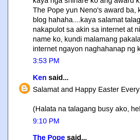
kaya nga shinare ko ang award k
The Pope yun Neno's award ba, k
blog hahaha....kaya salamat tala
nakapulot sa akin sa internet at 
name ko, kundi malamang pakalat
internet ngayon naghahanap ng
3:53 PM
Ken
said...
Salamat and Happy Easter Every
(Halata na talagang busy ako, h
9:10 PM
The Pope
said...