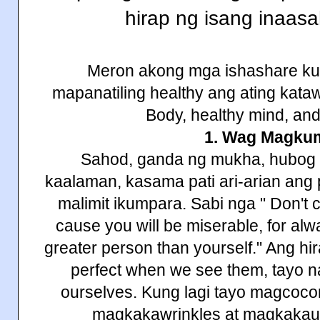
hirap
ng
isang
inaas
Meron akong mga ishashare ku
mapanatiling healthy ang ating kat
Body, healthy mind, and 
1. Wag Magku
Sahod, ganda ng mukha, hubog 
kaalaman, kasama pati ari-arian an
malimit ikumpara. Sabi nga " Don't 
cause you will be miserable, for alw
greater person than yourself." Ang hir
perfect when we see them, tayo n
ourselves. Kung lagi tayo magcoco
magkakawrinkles at magkakau