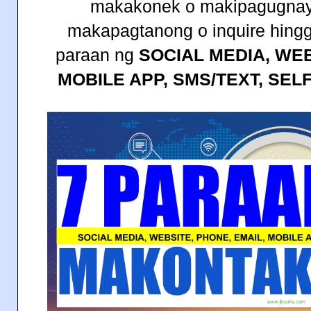
makakonek o makipagugnay
makapagtanong o inquire hinggi
paraan ng
SOCIAL MEDIA, WEB
MOBILE APP, SMS/TEXT, SEL