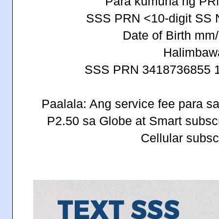
Para kumuha ng PRN,
SSS PRN <10-digit SS
Date of Birth mm
Halimbaw
SSS PRN 3418736855 1
Paalala: Ang service fee para s
P2.50 sa Globe at Smart subscr
Cellular subsc