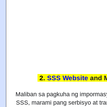
2.
SSS Website
and M
Maliban sa pagkuha ng impormasy
SSS, marami pang serbisyo at t