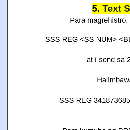
5.
Text 
Para magrehistro, 
SSS REG <SS NUM> <B
at i-send sa 
Halimbaw
SSS REG 3418736855