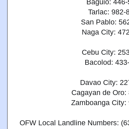
Baguio: 446
Tarlac: 982-
San Pablo: 56
Naga City: 47
Cebu City: 25
Bacolod: 433
Davao City: 2
Cagayan de Oro:
Zamboanga City:
OFW Local Landline Numbers: (6