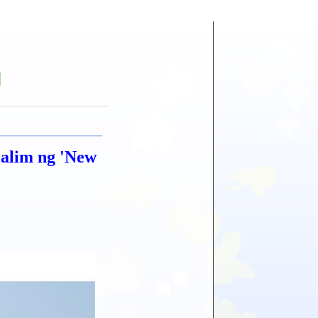
Y
alim ng 'New