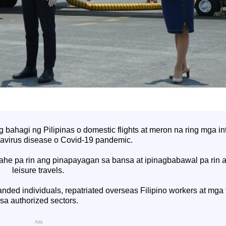
bahagi ng Pilipinas o domestic flights at meron na ring mga inte
navirus disease o Covid-19 pandemic.
ahe pa rin ang pinapayagan sa bansa at ipinagbabawal pa rin a
leisure travels.
ed individuals, repatriated overseas Filipino workers at mga
sa authorized sectors.
Ads