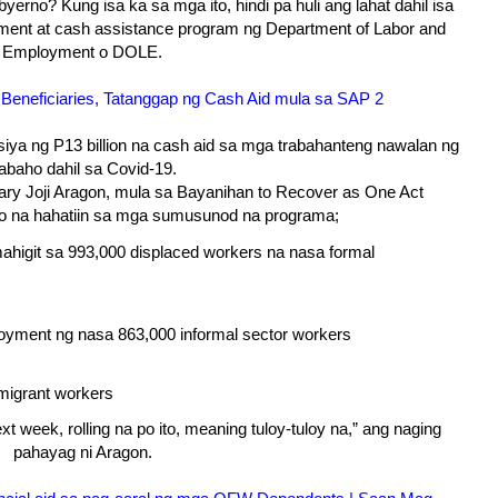
erno? Kung isa ka sa mga ito, hindi pa huli ang lahat dahil isa
ment at cash assistance program ng Department of Labor and
Employment o DOLE.
Beneficiaries, Tatanggap ng Cash Aid mula sa SAP 2
 ng P13 billion na cash aid sa mga trabahanteng nawalan ng
rabaho dahil sa Covid-19.
ary Joji Aragon, mula sa Bayanihan to Recover as One Act
o na hahatiin sa mga sumusunod na programa;
mahigit sa 993,000 displaced workers na nasa formal
loyment ng nasa 863,000 informal sector workers
d migrant workers
ext week, rolling na po ito, meaning tuloy-tuloy na,” ang naging
pahayag ni Aragon.