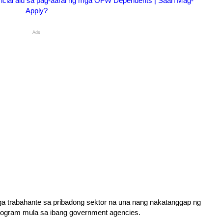
ncial aid sa pag-aaral ng mga OFW Dependents | Saan Mag-
Apply?
Ads
a trabahante sa pribadong sektor na una nang nakatanggap ng
program mula sa ibang government agencies.