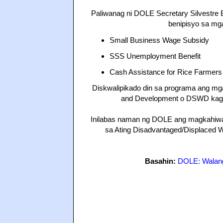
Paliwanag ni DOLE Secretary Silvestre B
benipisyo sa m
Small Business Wage Subsidy
SSS Unemployment Benefit
Cash Assistance for Rice Farmers
Diskwalipikado din sa programa ang mg
and Development o DSWD kagay
Inilabas naman ng DOLE ang magkahiwa
sa Ating Disadvantaged/Displaced
Basahin:
DOLE: Walang