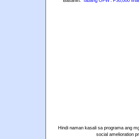
Basahin:
'Tabang OFW': P30,000 fina
Hindi naman kasali sa programa ang mg
social amelioration 