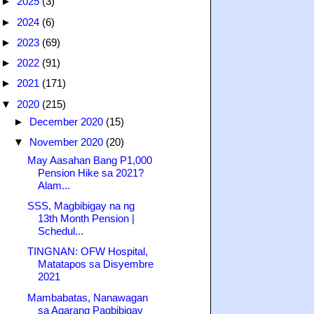
►
2025
(3)
►
2024
(6)
►
2023
(69)
►
2022
(91)
►
2021
(171)
▼
2020
(215)
►
December 2020
(15)
▼
November 2020
(20)
May Aasahan Bang P1,000
Pension Hike sa 2021?
Alam...
SSS, Magbibigay na ng
13th Month Pension |
Schedul...
TINGNAN: OFW Hospital,
Matatapos sa Disyembre
2021
Mambabatas, Nanawagan
sa Agarang Pagbibigay