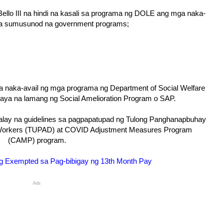
ello III na hindi na kasali sa programa ng DOLE ang mga naka-
ga sumusunod na government programs;
a naka-avail ng mga programa ng Department of Social Welfare
a na lamang ng Social Amelioration Program o SAP.
lay na guidelines sa pagpapatupad ng Tulong Panghanapbuhay
 Workers (TUPAD) at COVID Adjustment Measures Program
(CAMP) program.
 Exempted sa Pag-bibigay ng 13th Month Pay
Ads