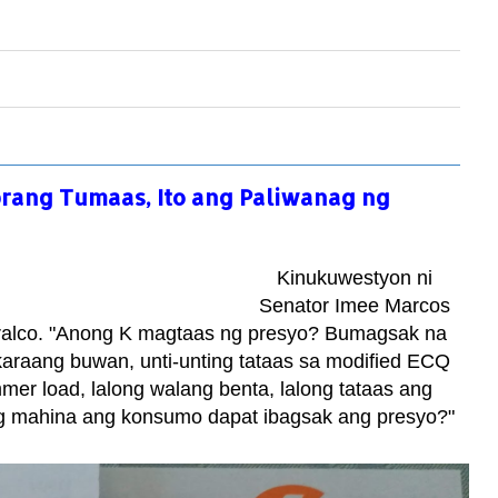
obrang Tumaas, Ito ang Paliwanag ng
Kinukuwestyon ni
Senator Imee Marcos
ralco.
"Anong K magtaas ng presyo? Bumagsak na
raang buwan, unti-unting tataas sa modified ECQ
mmer load, l
along walang benta, lalong tataas ang
Pag mahina ang konsumo dapat ibagsak ang presyo?"