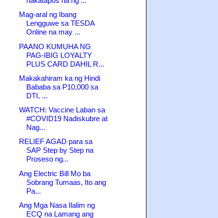
nakatapos na ng ...
Mag-aral ng Ibang
Lengguwe sa TESDA
Online na may ...
PAANO KUMUHA NG
PAG-IBIG LOYALTY
PLUS CARD DAHIL R...
Makakahiram ka ng Hindi
Bababa sa P10,000 sa
DTI, ...
WATCH: Vaccine Laban sa
#COVID19 Nadiskubre at
Nag...
RELIEF AGAD para sa
SAP Step by Step na
Proseso ng...
Ang Electric Bill Mo ba
Sobrang Tumaas, Ito ang
Pa...
Ang Mga Nasa Ilalim ng
ECQ na Lamang ang