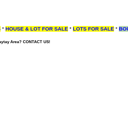
S
*
HOUSE & LOT FOR SALE
*
LOTS FOR SALE
*
BO
gaytay Area? CONTACT US!