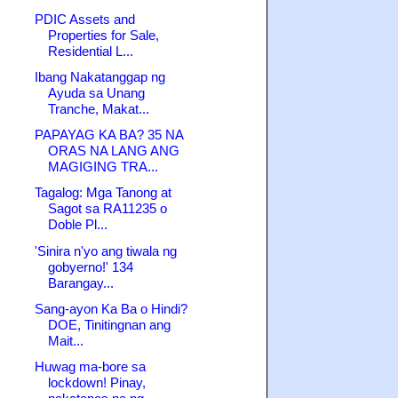
PDIC Assets and
Properties for Sale,
Residential L...
Ibang Nakatanggap ng
Ayuda sa Unang
Tranche, Makat...
PAPAYAG KA BA? 35 NA
ORAS NA LANG ANG
MAGIGING TRA...
Tagalog: Mga Tanong at
Sagot sa RA11235 o
Doble Pl...
'Sinira n'yo ang tiwala ng
gobyerno!' 134
Barangay...
Sang-ayon Ka Ba o Hindi?
DOE, Tinitingnan ang
Mait...
Huwag ma-bore sa
lockdown! Pinay,