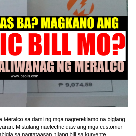
a Meralco sa dami ng mga nagrereklamo na biglang
aran. Mistulang naelectric daw ang mga customer
bigla sa nagtataasan nilang bill sa kuryente.