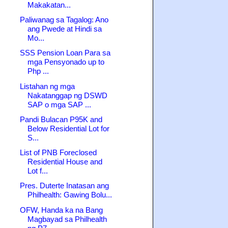
Makakatan...
Paliwanag sa Tagalog: Ano
ang Pwede at Hindi sa
Mo...
SSS Pension Loan Para sa
mga Pensyonado up to
Php ...
Listahan ng mga
Nakatanggap ng DSWD
SAP o mga SAP ...
Pandi Bulacan P95K and
Below Residential Lot for
S...
List of PNB Foreclosed
Residential House and
Lot f...
Pres. Duterte Inatasan ang
Philhealth: Gawing Bolu...
OFW, Handa ka na Bang
Magbayad sa Philhealth